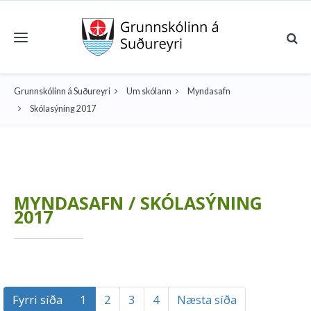
Toggle navigation
Grunnskólinn á Suðureyri
Um skólann
Myndasafn
Skólasýning 2017
MYNDASAFN / SKÓLASÝNING
2017
Fyrri síða
1
2
3
4
Næsta síða