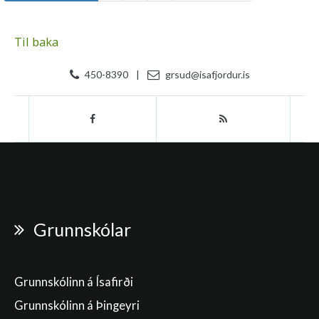
Til baka
450-8390
|
grsud@isafjordur.is
Grunnskólar
Grunnskólinn á Ísafirði
Grunnskólinn á Þingeyri