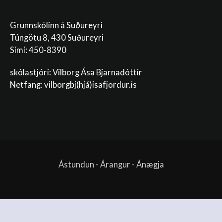
Grunnskólinn á Suðureyri
Túngötu 8, 430 Suðureyri
Sími: 450-8390
skólastjóri: Vilborg Ása Bjarnadóttir
Netfang: vilborgbj
(hjá)isafjordur.is
Ástundun - Árangur - Ánægja