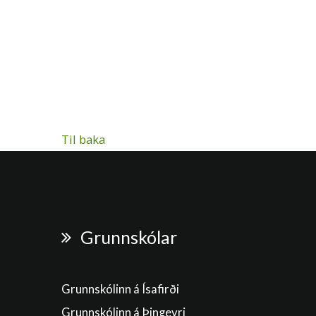
Til baka
Grunnskólar
Grunnskólinn á Ísafirði
Grunnskólinn á Þingeyri