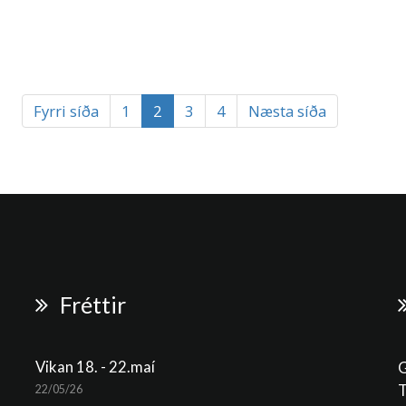
Fyrri síða
1
2
3
4
Næsta síða
Fréttir
Vikan 18. - 22.maí
G
T
22/05/26