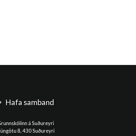
Hafa samband
runnskólinn á Suðureyri
úngötu 8, 430 Suðureyri