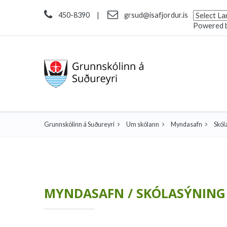
450-8390
|
grsud@isafjordur.is
Powered 
Grunnskólinn á Suðureyri
Um skólann
Myndasafn
Skól
MYNDASAFN / SKÓLASÝNING 