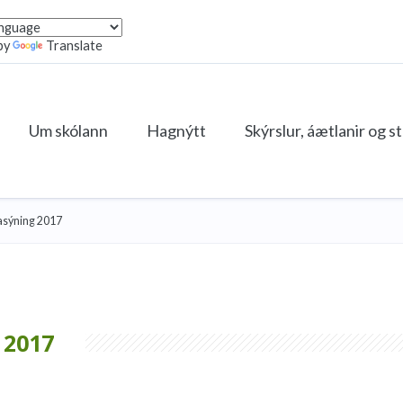
by
Translate
Um skólann
Hagnýtt
Skýrslur, áætlanir og s
asýning 2017
2017