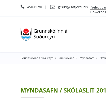
450-8390
|
grsud@isafjordur.is
Powered 
Grunnskólinn á Suðureyri
Um skólann
Myndasafn
Skól
MYNDASAFN / SKÓLASLIT 20