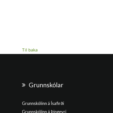
Til baka
Grunnskólar
Grunnskólinn á Ísafirði
Grunnskólinn á Þingeyri