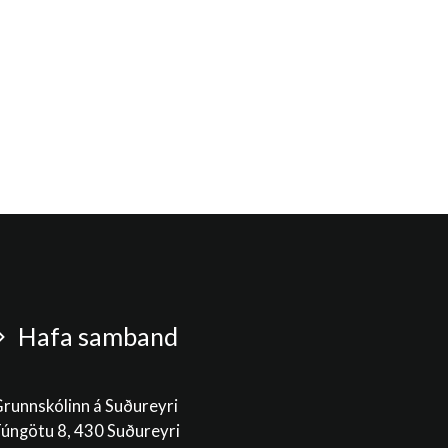
Hafa samband
runnskólinn á Suðureyri
úngötu 8, 430 Suðureyri