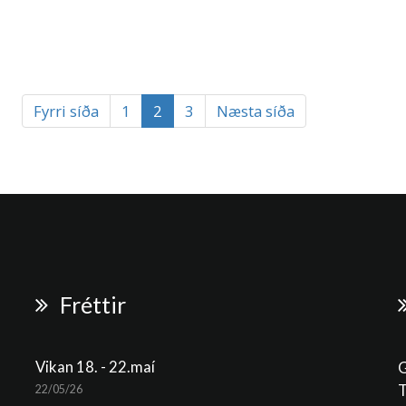
Fyrri síða
1
2
3
Næsta síða
Fréttir
Vikan 18. - 22.maí
G
T
22/05/26