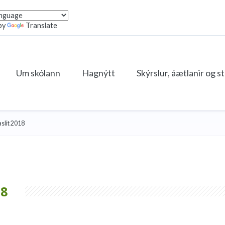
by
Translate
Um skólann
Hagnýtt
Skýrslur, áætlanir og s
aslit 2018
18