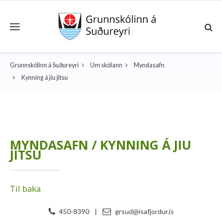
Toggle navigation
Grunnskólinn á Suðureyri
Um skólann
Myndasafn
Kynning á jiu jitsu
MYNDASAFN / KYNNING Á JIU
JITSU
Til baka
450-8390
|
grsud@isafjordur.is