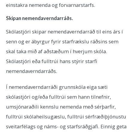
einstakra nemenda og forvarnarstarfs.
Skipan nemendaverndarráðs.
Skólastjóri skipar nemendaverndarráð til eins árs í
senn og er ábyrgur fyrir starfrækslu ráðsins sem
skal taka mið af aðstæðum í hverjum skóla.
Skólastjóri eða fulltrúi hans stýrir starfi
nemendaverndarráðs.
Í nemendaverndarráði grunnskóla eiga sæti
skólastjóri og/eða fulltrúi sem hann tilnefnir,
umsjónaraðili kennslu nemenda með sérþarfir,
fulltrúi skólaheilsugæslu, fulltrúi sérfræðiþjónustu
sveitarfélags og náms- og starfsráðgjafi. Einnig geta