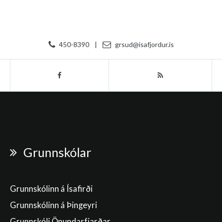
450-8390
|
grsud@isafjordur.is
Grunnskólar
Grunnskólinn á Ísafirði
Grunnskólinn á Þingeyri
Grunnskóli Önundarfjarðar