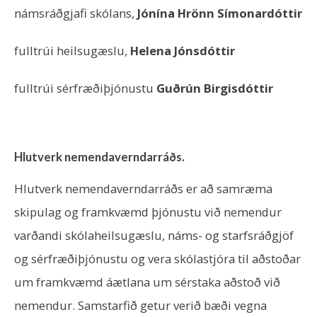
námsráðgjafi skólans,
Jónína Hrönn Símonardóttir
fulltrúi heilsugæslu,
Helena Jónsdóttir
fulltrúi sérfræðiþjónustu
Guðrún Birgisdóttir
Hlutverk nemendaverndarráðs.
Hlutverk nemendaverndarráðs er að samræma
skipulag og framkvæmd þjónustu við nemendur
varðandi skólaheilsugæslu, náms- og starfsráðgjöf
og sérfræðiþjónustu og vera skólastjóra til aðstoðar
um framkvæmd áætlana um sérstaka aðstoð við
nemendur. Samstarfið getur verið bæði vegna