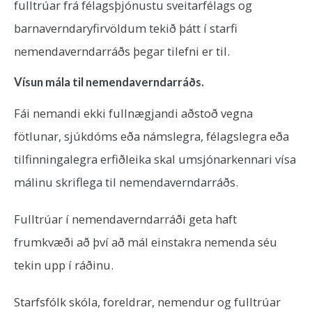
fulltrúar frá félagsþjónustu sveitarfélags og
barnaverndaryfirvöldum tekið þátt í starfi
nemendaverndarráðs þegar tilefni er til.
Vísun mála til nemendaverndarráðs.
Fái nemandi ekki fullnægjandi aðstoð vegna
fötlunar, sjúkdóms eða námslegra, félagslegra eða
tilfinningalegra erfiðleika skal umsjónarkennari vísa
málinu skriflega til nemendaverndarráðs.
Fulltrúar í nemendaverndarráði geta haft
frumkvæði að því að mál einstakra nemenda séu
tekin upp í ráðinu.
Starfsfólk skóla, foreldrar, nemendur og fulltrúar