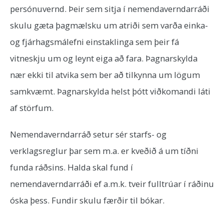
persónuvernd. Þeir sem sitja í nemendaverndarráði
skulu gæta þagmælsku um atriði sem varða einka-
og fjárhagsmálefni einstaklinga sem þeir fá
vitneskju um og leynt eiga að fara. Þagnarskylda
nær ekki til atvika sem ber að tilkynna um lögum
samkvæmt. Þagnarskylda helst þótt viðkomandi láti
af störfum.
Nemendaverndarráð setur sér starfs- og
verklagsreglur þar sem m.a. er kveðið á um tíðni
funda ráðsins. Halda skal fund í
nemendaverndarráði ef a.m.k. tveir fulltrúar í ráðinu
óska þess. Fundir skulu færðir til bókar.