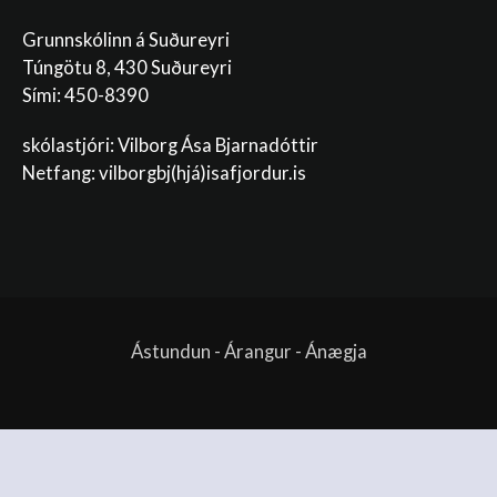
Grunnskólinn á Suðureyri
Túngötu 8, 430 Suðureyri
Sími: 450-8390
skólastjóri: Vilborg Ása Bjarnadóttir
Netfang: vilborgbj
(hjá)isafjordur.is
Ástundun - Árangur - Ánægja