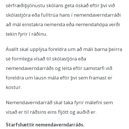
sérfræðiþjónustu skólans geta óskað eftir því við
skólastjóra eða fulltrúa hans í nemendaverndarráði
að mál einstakra nemenda eða nemendahópa verði
tekin fyrir í ráðinu.
Ávallt skal upplýsa foreldra um að máli barna þeirra
sé formlega vísað til skólastjóra eða
nemendaverndarráðs og leita eftir samstarfi við
foreldra um lausn mála eftir því sem framast er
kostur.
Nemendaverndarráð skal taka fyrir málefni sem
vísað er til ráðsins eins fljótt og auðið er.
Starfshættir nemendaverndarráðs.