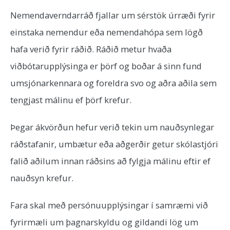
Nemendaverndarráð fjallar um sérstök úrræði fyrir
einstaka nemendur eða nemendahópa sem lögð
hafa verið fyrir ráðið. Ráðið metur hvaða
viðbótarupplýsinga er þörf og boðar á sinn fund
umsjónarkennara og foreldra svo og aðra aðila sem
tengjast málinu ef þörf krefur.
Þegar ákvörðun hefur verið tekin um nauðsynlegar
ráðstafanir, umbætur eða aðgerðir getur skólastjóri
falið aðilum innan ráðsins að fylgja málinu eftir ef
nauðsyn krefur.
Fara skal með persónuupplýsingar í samræmi við
fyrirmæli um þagnarskyldu og gildandi lög um