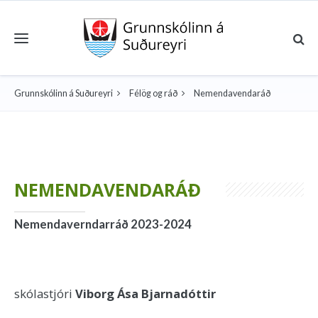
Toggle navigation
Grunnskólinn á Suðureyri
Félög og ráð
Nemendavendaráð
NEMENDAVENDARÁÐ
Nemendaverndarráð 2023-2024
skólastjóri
Viborg Ása Bjarnadóttir