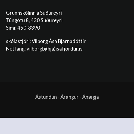
Grunnskólinn á Suðureyri
Túngötu 8, 430 Suðureyri
Sími: 450-8390
skólastjóri: Vilborg Ása Bjarnadóttir
Netfang: vilborgbj
(hjá)isafjordur.is
Ástundun - Árangur - Ánægja