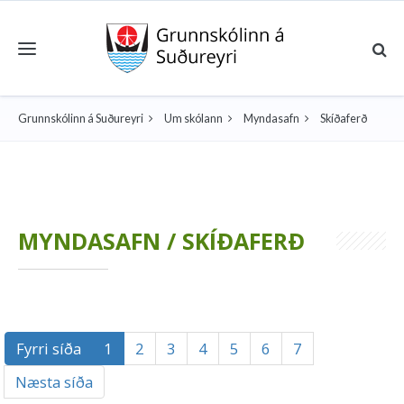
Toggle navigation
Grunnskólinn á Suðureyri
Um skólann
Myndasafn
Skíðaferð
MYNDASAFN / SKÍÐAFERÐ
Fyrri síða
1
2
3
4
5
6
7
Næsta síða