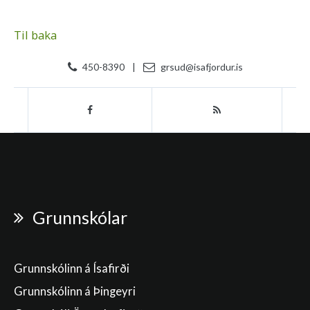
Til baka
450-8390
|
grsud@isafjordur.is
Grunnskólar
Grunnskólinn á Ísafirði
Grunnskólinn á Þingeyri