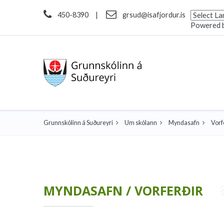
450-8390
|
grsud@isafjordur.is
Powered 
Grunnskólinn á Suðureyri
Um skólann
Myndasafn
Vorf
MYNDASAFN / VORFERÐIR