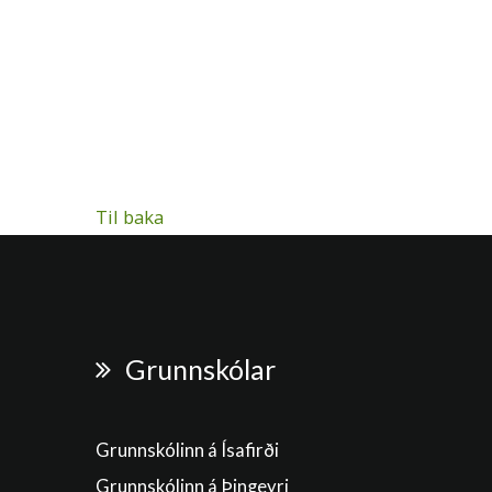
Til baka
Grunnskólar
Grunnskólinn á Ísafirði
Grunnskólinn á Þingeyri