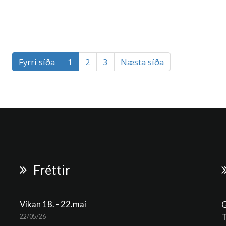
Fyrri síða
1
2
3
Næsta síða
Fréttir
Vikan 18. - 22.maí
G
T
22/05/26