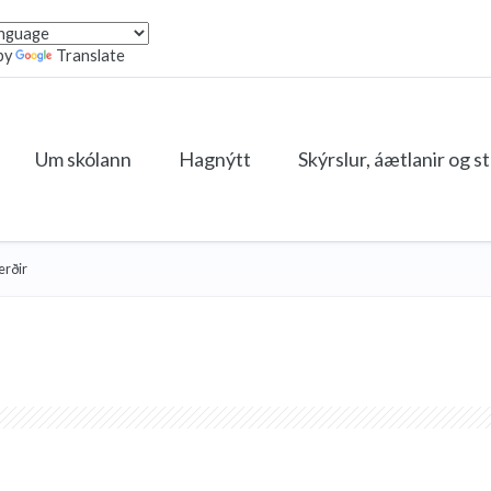
by
Translate
Um skólann
Hagnýtt
Skýrslur, áætlanir og s
erðir