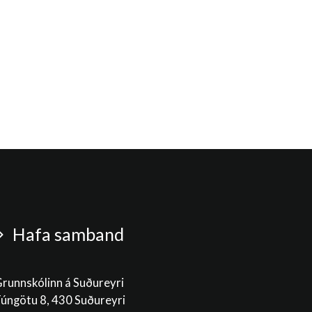
Hafa samband
runnskólinn á Suðureyri
úngötu 8, 430 Suðureyri