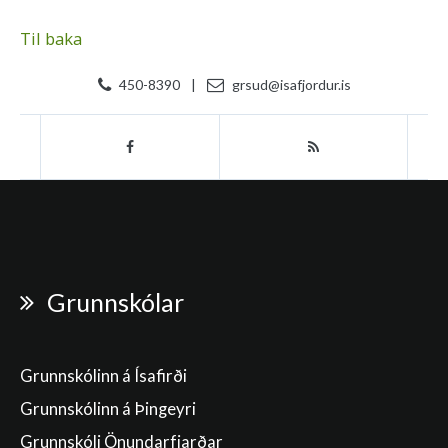
Til baka
450-8390
|
grsud@isafjordur.is
Grunnskólar
Grunnskólinn á Ísafirði
Grunnskólinn á Þingeyri
Grunnskóli Önundarfjarðar