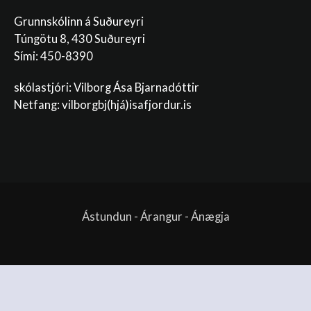
Grunnskólinn á Suðureyri
Túngötu 8, 430 Suðureyri
Sími: 450-8390
skólastjóri: Vilborg Ása Bjarnadóttir
Netfang: vilborgbj
(hjá)isafjordur.is
Ástundun - Árangur - Ánægja