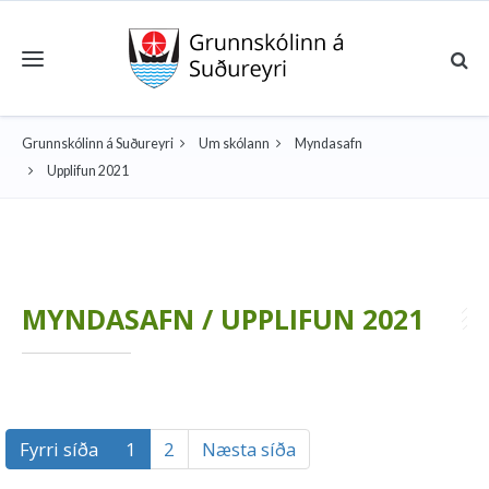
Toggle navigation
Grunnskólinn á Suðureyri
Um skólann
Myndasafn
Upplifun 2021
MYNDASAFN / UPPLIFUN 2021
Fyrri síða
1
2
Næsta síða