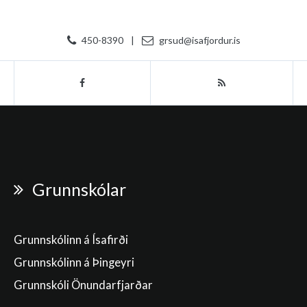
450-8390
|
grsud@isafjordur.is
Grunnskólar
Grunnskólinn á Ísafirði
Grunnskólinn á Þingeyri
Grunnskóli Önundarfjarðar