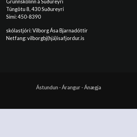
Grunnskólinn á Suðureyri
Túngötu 8, 430 Suðureyri
Sími: 450-8390
skólastjóri: Vilborg Ása Bjarnadóttir
Netfang: vilborgbj
(hjá)isafjordur.is
Ástundun - Árangur - Ánægja