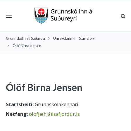
Toggle navigation
Grunnskólinn á Suðureyri
Um skólann
Starfsfólk
Ólöf Birna Jensen
Ólöf Birna Jensen
Starfsheiti:
Grunnskólakennari
Netfang:
olofje(hjá)isafjordur.is