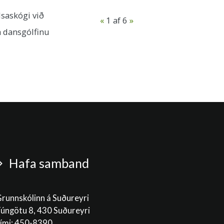
lsaskógi við
«
1
af 6
»
á dansgólfinu
Hafa samband
runnskólinn á Suðureyri
úngötu 8, 430 Suðureyri
ími: 450-8390