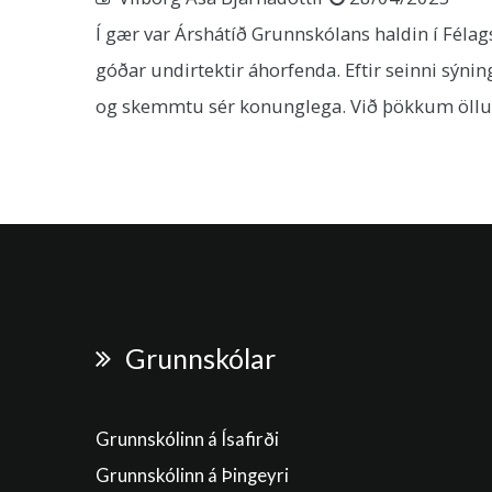
Í gær var Árshátíð Grunnskólans haldin í Félag
góðar undirtektir áhorfenda. Eftir seinni sýnin
og skemmtu sér konunglega. Við þökkum öll
Grunnskólar
Grunnskólinn á Ísafirði
Grunnskólinn á Þingeyri