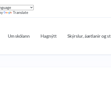
by
Translate
Um skólann
Hagnýtt
Skýrslur, áætlanir og s