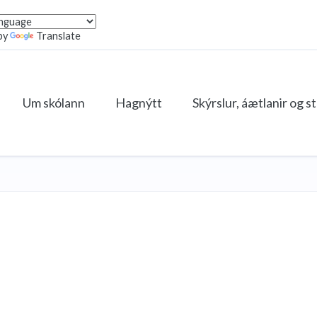
by
Translate
Um skólann
Hagnýtt
Skýrslur, áætlanir og s