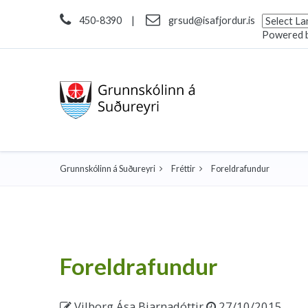
450-8390
|
grsud@isafjordur.is
Powered 
Grunnskólinn á Suðureyri
Fréttir
Foreldrafundur
Foreldrafundur
Vilborg Ása Bjarnadóttir
27/10/2015