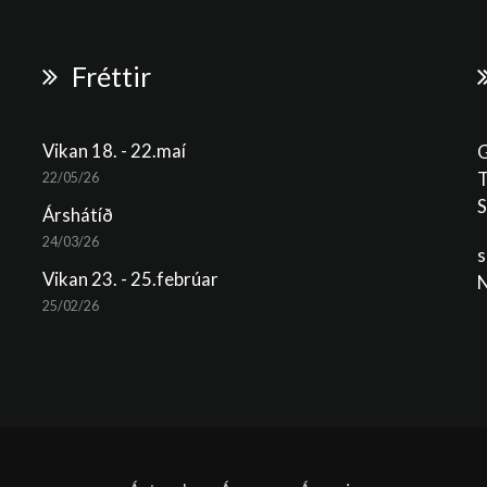
Fréttir
Vikan 18. - 22.maí
G
T
22/05/26
S
Árshátíð
24/03/26
s
Vikan 23. - 25.febrúar
N
25/02/26