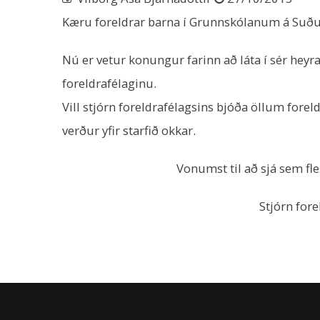
Kæru foreldrar barna í Grunnskólanum á Suðu
Nú er vetur konungur farinn að láta í sér heyr
foreldrafélaginu.
Vill stjórn foreldrafélagsins bjóða öllum fo
verður yfir starfið okkar.
Vonumst til að sjá sem fles
Stjórn foreldraféla