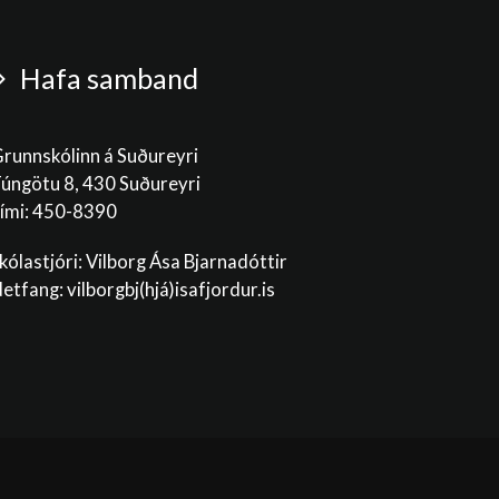
Hafa samband
runnskólinn á Suðureyri
úngötu 8, 430 Suðureyri
ími: 450-8390
kólastjóri: Vilborg Ása Bjarnadóttir
etfang: vilborgbj
(hjá)isafjordur.is