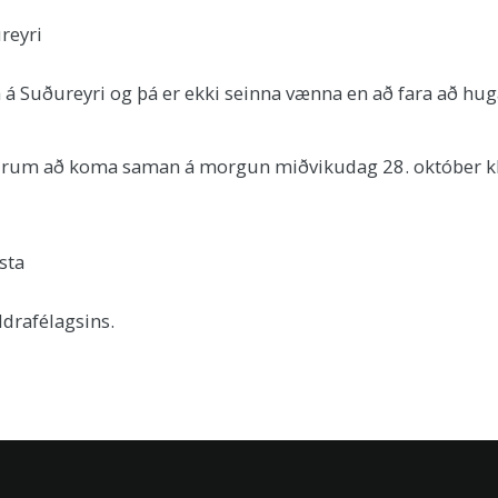
reyri
a á Suðureyri og þá er ekki seinna vænna en að fara að huga
reldrum að koma saman á morgun miðvikudag 28. október 
ta
gsins.