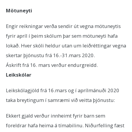
Mötuneyti
Engir reikningar verða sendir út vegna mötuneytis
fyrir apríl í þeim skólum þar sem mötuneyti hafa
lokað. Hver skóli heldur utan um leiðréttingar vegna
skertar þjónustu frá 16.-31.mars 2020.
Áskrift frá 16. mars verður endurgreidd.
Leikskólar
Leikskólagjöld frá 16.mars og í aprílmánuði 2020
taka breytingum í samræmi við veitta þjónustu:
Ekkert gjald verður innheimt fyrir barn sem
foreldrar hafa heima á tímabilinu. Niðurfelling fæst