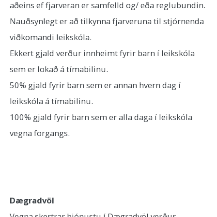
aðeins ef fjarveran er samfelld og/ eða reglubundin.
Nauðsynlegt er að tilkynna fjarveruna til stjórnenda
viðkomandi leikskóla.
Ekkert gjald verður innheimt fyrir barn í leikskóla
sem er lokað á tímabilinu.
50% gjald fyrir barn sem er annan hvern dag í
leikskóla á tímabilinu.
100% gjald fyrir barn sem er alla daga í leikskóla
vegna forgangs.
Dægradvöl
Vegna skertrar þjónustu í Dægradvöl verður