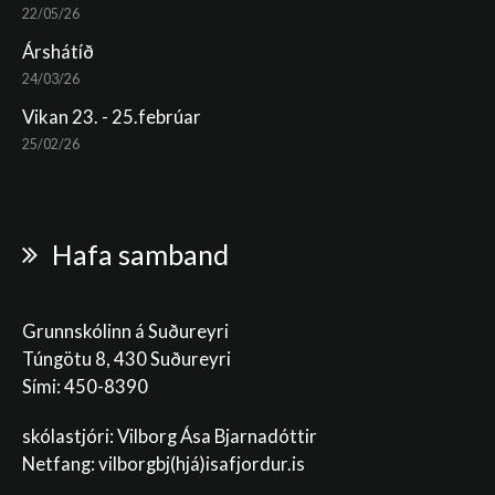
22/05/26
Árshátíð
24/03/26
Vikan 23. - 25.febrúar
25/02/26
Hafa samband
Grunnskólinn á Suðureyri
Túngötu 8, 430 Suðureyri
Sími: 450-8390
skólastjóri: Vilborg Ása Bjarnadóttir
Netfang: vilborgbj
(hjá)isafjordur.is