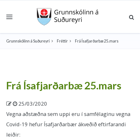
Toggle navigation
Grunnskólinn á Suðureyri
Fréttir
Frá Ísafjarðarbæ 25.mars
Frá Ísafjarðarbæ 25.mars
25/03/2020
Vegna aðstæðna sem uppi eru í samfélaginu vegna
Covid-19 hefur Ísafjarðarbær ákveðið eftirfarandi
leiðir: