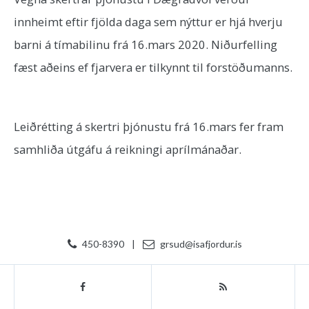
innheimt eftir fjölda daga sem nýttur er hjá hverju
barni á tímabilinu frá 16.mars 2020. Niðurfelling
fæst aðeins ef fjarvera er tilkynnt til forstöðumanns.
Leiðrétting á skertri þjónustu frá 16.mars fer fram
samhliða útgáfu á reikningi aprílmánaðar.
450-8390
|
grsud@isafjordur.is