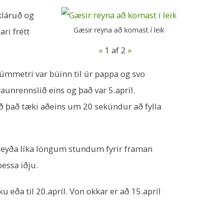
kláruð og
Gæsir reyna að komast í leik
ri frétt
«
1
af 2
»
rúmmetri var búinn til úr pappa og svo
aunrennslið eins og það var 5.apríl.
að það tæki aðeins um 20 sekúndur að fylla
r eyða líka löngum stundum fyrir framan
essa iðju.
 eða til 20.apríl. Von okkar er að 15.apríl