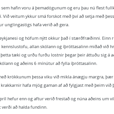
fnin sem hafin voru á þemadögunum og eru þau nú flest full
ví. Við veitum ykkur smá forskot með því að setja með þessa
r unglingastigs hafa verið að gera.
Reykjanesi og höfum nýtt okkur það í stærðfræðinni. Einn 
 kennslustofu, allan skólann og íþróttasalinn miðað við hr
etta tæki og urðu furðu lostnir þegar þeir áttuðu sig á 
kólann og aðeins 6 mínútur að fylla íþróttasalinn.
ra með krökkunum þessa viku við mikla ánægju margra, þæ
 krakkarnir hafa mjög gaman af að fylgjast með þeim við þ
íl hefur enn og aftur verið frestað og núna aðeins um viku
 verði að halda fundinn.