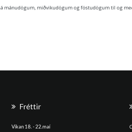
ður á mánudögum, miðvikudögum og föstudögum til og me
Fréttir
Vikan 18. - 22.maí
G