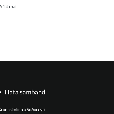
ð 14.maí.
Hafa samband
runnskólinn á Suðureyri