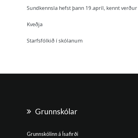
Sundkennsla hefst þann 19.apríl, kennt ver
Kveðja
Starfsfólkið í skólanum
Grunnskólar
Grunnskólinn á Ísafirði