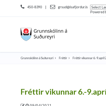
450-8390
|
grsud@isafjordur.is
Powered 
Grunnskólinn á Suðureyri
Fréttir
Fréttir vikunnar 6.-9.apríl
Fréttir vikunnar 6.-9.apr
09/04/2021