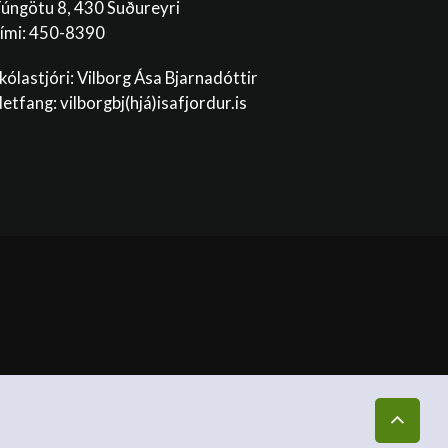
úngötu 8, 430 Suðureyri
ími: 450-8390
kólastjóri: Vilborg Ása Bjarnadóttir
etfang: vilborgbj
(hjá)isafjordur.is