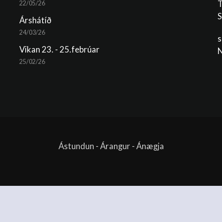
T
22/05/26
S
Árshátíð
24/03/26
s
Vikan 23. - 25.febrúar
N
25/02/26
Ástundun - Árangur - Ánægja