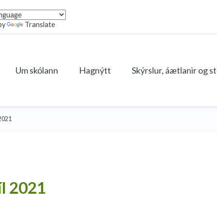
by
Translate
Um skólann
Hagnýtt
Skýrslur, áætlanir og s
 2021
íl 2021