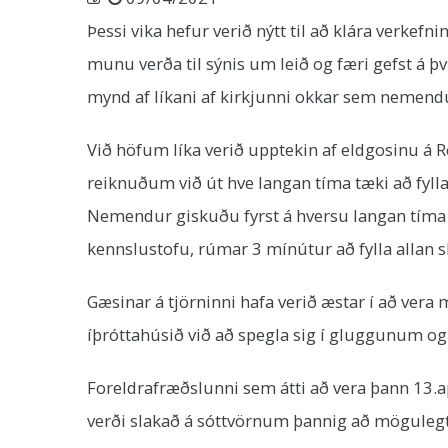
Þessi vika hefur verið nýtt til að klára verke
munu verða til sýnis um leið og færi gefst á þ
mynd af líkani af kirkjunni okkar sem nemendu
Við höfum líka verið upptekin af eldgosinu á 
reiknuðum við út hve langan tíma tæki að fylla
Nemendur giskuðu fyrst á hversu langan tíma þ
kennslustofu, rúmar 3 mínútur að fylla allan s
Gæsinar á tjörninni hafa verið æstar í að ve
íþróttahúsið við að spegla sig í gluggunum og
Foreldrafræðslunni sem átti að vera þann 13.apr
verði slakað á sóttvörnum þannig að mögulegt