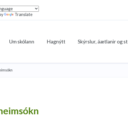
by
Translate
Um skólann
Hagnýtt
Skýrslur, áætlanir og s
heimsókn
 heimsókn