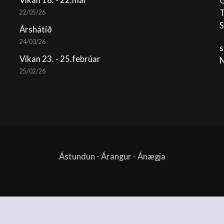
Vikan 18. - 22.maí
G
T
22/05/26
S
Árshátíð
24/03/26
s
Vikan 23. - 25.febrúar
N
25/02/26
Ástundun - Árangur - Ánægja