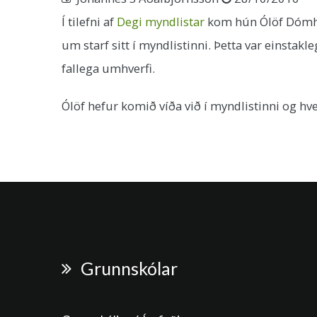
Í tilefni af
Degi myndlistar
kom hún Ólöf Dómhil
um starf sitt í myndlistinni. Þetta var einstak
fallega umhverfi.
Ólöf hefur komið víða við í myndlistinni og hve
Grunnskólar