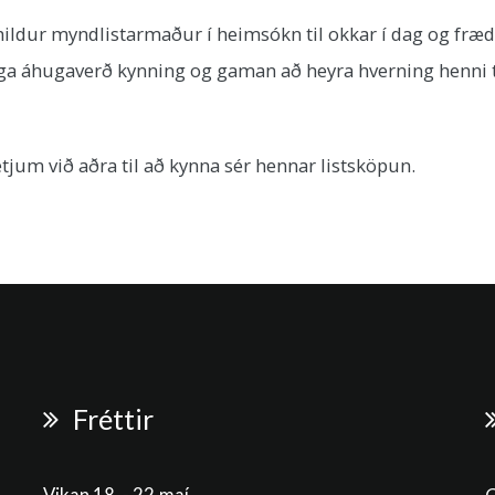
dur myndlistarmaður í heimsókn til okkar í dag og fræddi
lega áhugaverð kynning og gaman að heyra hverning henni teks
tjum við aðra til að kynna sér hennar listsköpun.
Fréttir