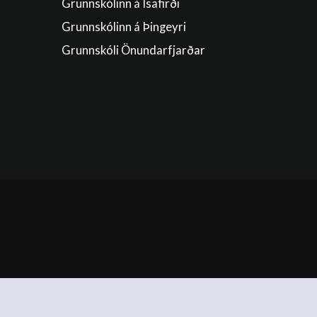
Grunnskólinn á Ísafirði
Grunnskólinn á Þingeyri
Grunnskóli Önundarfjarðar