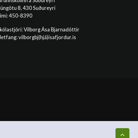
runnskólinn á Suðureyri
úngötu 8, 430 Suðureyri
ími: 450-8390
kólastjóri: Vilborg Ása Bjarnadóttir
etfang: vilborgbj
(hjá)isafjordur.is