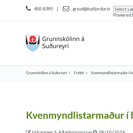
450-8390
|
grsud@isafjordur.is
Powered 
Grunnskólinn á Suðureyri
Fréttir
Kvenmyndlistarmaður í 
Kvenmyndlistarmaður í
Jóhannes S Aðalbjörnsson
28/10/2016