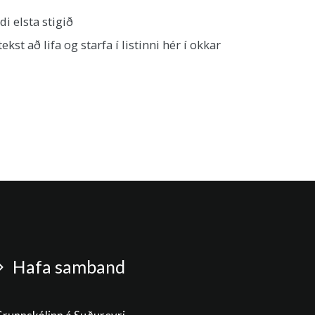
 elsta stigið
t að lifa og starfa í listinni hér í okkar
Hafa samband