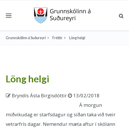
Toggle navigation
Grunnskólinn á Suðureyri
Fréttir
Löng helgi
Löng helgi
Bryndís Ásta Birgisdóttir
13/02/2018
Á morgun
miðvikudag er starfsdagur og síðan taka við tveir
vetrarfrís dagar. Nemendur mæta aftur í skólann