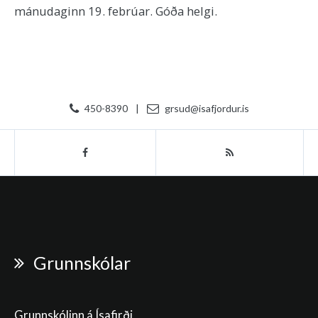
mánudaginn 19. febrúar. Góða helgi.
450-8390
|
grsud@isafjordur.is
Grunnskólar
Grunnskólinn á Ísafirði