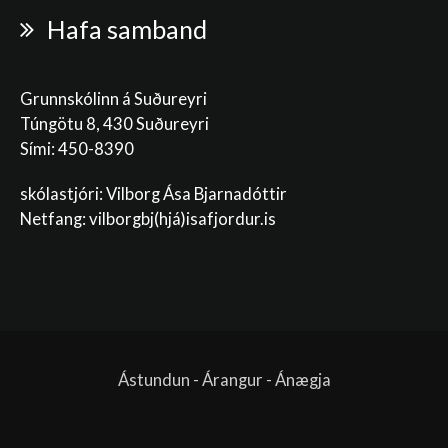
Hafa samband
Grunnskólinn á Suðureyri
Túngötu 8, 430 Suðureyri
Sími: 450-8390
skólastjóri: Vilborg Ása Bjarnadóttir
Netfang: vilborgbj
(hjá)isafjordur.is
Ástundun - Árangur - Ánægja