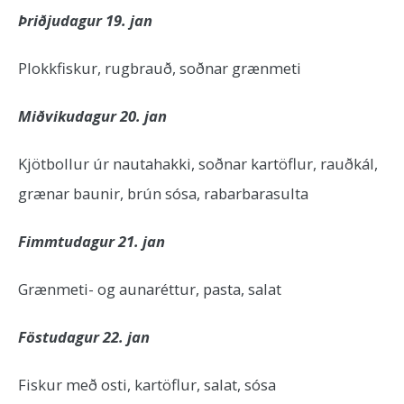
Þriðjudagur 19. jan
Plokkfiskur, rugbrauð, soðnar grænmeti
Miðvikudagur 20. jan
Kjötbollur úr nautahakki, soðnar kartöflur, rauðkál,
grænar baunir, brún sósa, rabarbarasulta
Fimmtudagur 21. jan
Grænmeti- og aunaréttur, pasta, salat
Föstudagur 22. jan
Fiskur með osti, kartöflur, salat, sósa