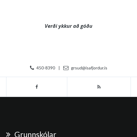
Verði ykkur að góðu
450-8390
|
grsud@isafjordur.is
Grunnskólar