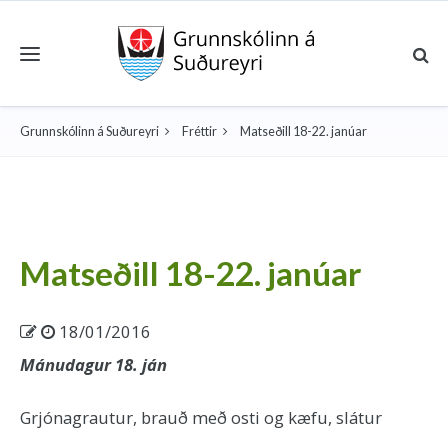
Toggle navigation
Grunnskólinn á Suðureyri
Fréttir
Matseðill 18-22. janúar
Matseðill 18-22. janúar
18/01/2016
Mánudagur 18. ján
Grjónagrautur, brauð með osti og kæfu, slátur