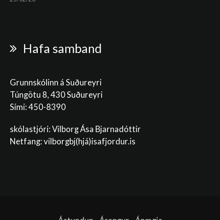
Hafa samband
Grunnskólinn á Suðureyri
Túngötu 8, 430 Suðureyri
Sími: 450-8390
skólastjóri: Vilborg Ása Bjarnadóttir
Netfang: vilborgbj
(hjá)isafjordur.is