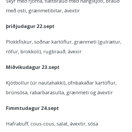
Skyr með rjóma, flattbrauð með hangikjöti, brauð
með osti, grænmetibitar, ávextir
þriðjudagur 22.sept
Plokkfiskur, soðnar kartöflur, grænmeti (gulrætur,
rófur, brokkoli), rugbrauð, ávexir
Miðvikudagur 23.sept
Kjötbollur (úr nautahakki), ofnbakaðar kartöflur,
brúnsósa, rabarbarasulta, grænmeti og ávextir
Fimmtudagur 24.sept
Hafrabuff, cous-cous, salat, ávextir, sósa