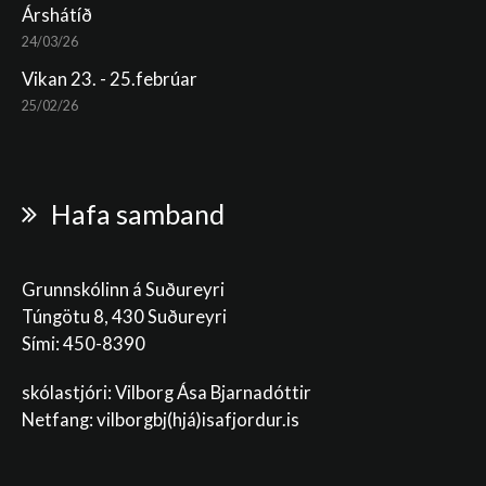
Árshátíð
24/03/26
Vikan 23. - 25.febrúar
25/02/26
Hafa samband
Grunnskólinn á Suðureyri
Túngötu 8, 430 Suðureyri
Sími: 450-8390
skólastjóri: Vilborg Ása Bjarnadóttir
Netfang: vilborgbj
(hjá)isafjordur.is