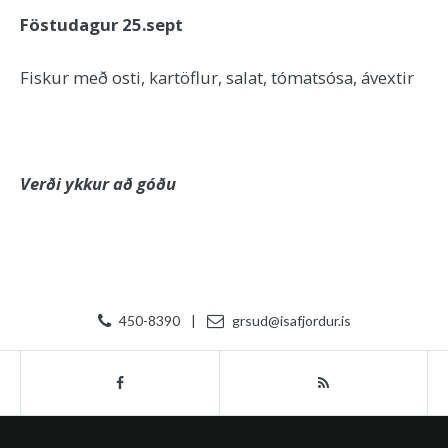
Föstudagur 25.sept
Fiskur með osti, kartöflur, salat, tómatsósa, ávextir
Verði ykkur að góðu
450-8390
|
grsud@isafjordur.is