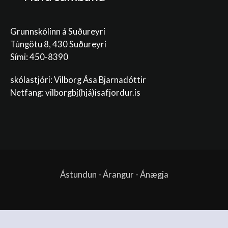
Grunnskólinn á Suðureyri
Túngötu 8, 430 Suðureyri
Sími: 450-8390
skólastjóri: Vilborg Ása Bjarnadóttir
Netfang: vilborgbj
(hjá)isafjordur.is
Ástundun - Árangur - Ánægja