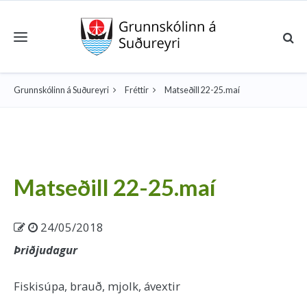
Toggle navigation
Grunnskólinn á Suðureyri
Fréttir
Matseðill 22-25.maí
Matseðill 22-25.maí
24/05/2018
Þriðjudagur
Fiskisúpa, brauð, mjolk, ávextir