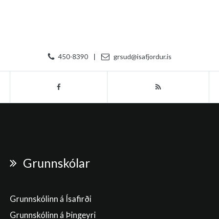
450-8390
|
grsud@isafjordur.is
Grunnskólar
Grunnskólinn á Ísafirði
Grunnskólinn á Þingeyri