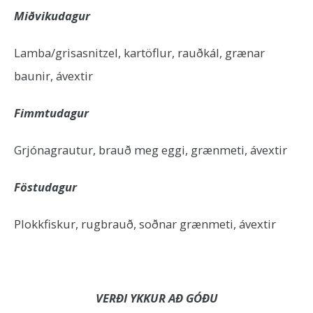
Miðvikudagur
Lamba/grisasnitzel, kartöflur, rauðkál, grænar
baunir, ávextir
Fimmtudagur
Grjónagrautur, brauð meg eggi, grænmeti, ávextir
Föstudagur
Plokkfiskur, rugbrauð, soðnar grænmeti, ávextir
VERÐI YKKUR AÐ GÓÐU