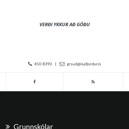
VERÐI YKKUR AÐ GÓÐU
450-8390
|
grsud@isafjordur.is
Grunnskólar