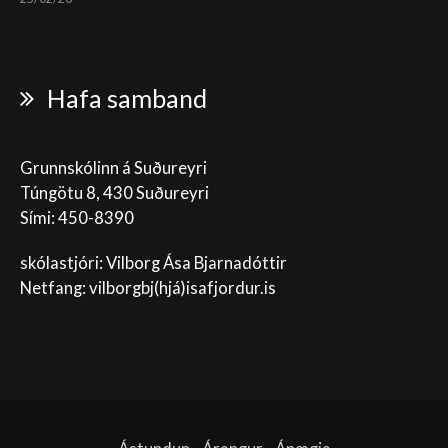
Hafa samband
Grunnskólinn á Suðureyri
Túngötu 8, 430 Suðureyri
Sími: 450-8390
skólastjóri: Vilborg Ása Bjarnadóttir
Netfang: vilborgbj
(hjá)isafjordur.is