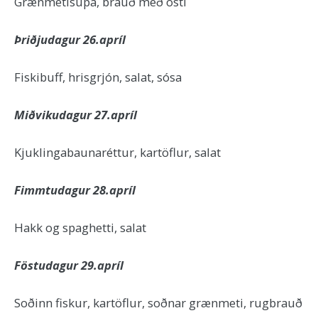
Grænmetisúpa, brauð með osti
Þriðjudagur 26.apríl
Fiskibuff, hrisgrjón, salat, sósa
Miðvikudagur 27.apríl
Kjuklingabaunaréttur, kartöflur, salat
Fimmtudagur 28.apríl
Hakk og spaghetti, salat
Föstudagur 29.apríl
Soðinn fiskur, kartöflur, soðnar grænmeti, rugbrauð