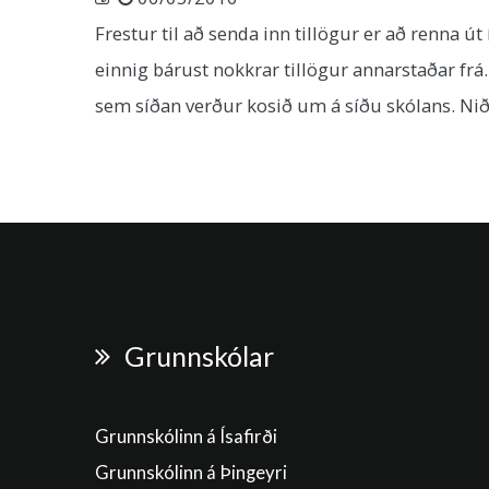
Frestur til að senda inn tillögur er að renna ú
einnig bárust nokkrar tillögur annarstaðar frá.
sem síðan verður kosið um á síðu skólans. Ni
Grunnskólar
Grunnskólinn á Ísafirði
Grunnskólinn á Þingeyri