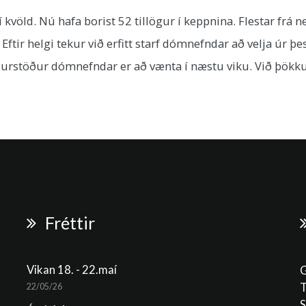
t í kvöld. Nú hafa borist 52 tillögur í keppnina. Flestar fr
 Eftir helgi tekur við erfitt starf dómnefndar að velja úr 
ðurstöður dómnefndar er að vænta í næstu viku. Við þökku
Fréttir
Vikan 18. - 22.maí
G
T
22/05/26
S