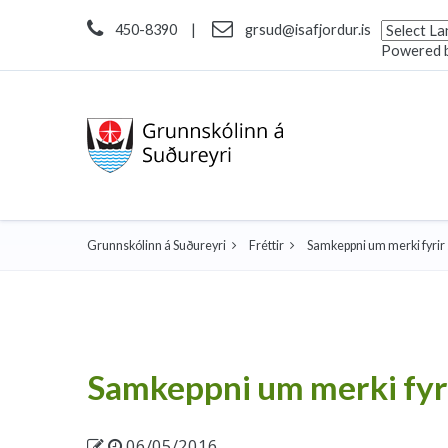
450-8390
|
grsud@isafjordur.is
Powered 
Grunnskólinn á Suðureyri
Fréttir
Samkeppni um merki fyrir
Samkeppni um merki fyr
06/05/2016