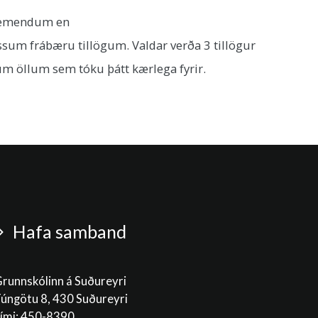
á nemendum en
þessum frábæru tillögum. Valdar verða 3 tillögur
m öllum sem tóku þátt kærlega fyrir.
Hafa samband
runnskólinn á Suðureyri
úngötu 8, 430 Suðureyri
ími: 450-8390