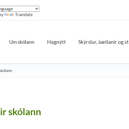
by
Translate
Um skólann
Hagnýtt
Skýrslur, áætlanir og s
 skólann
ir skólann