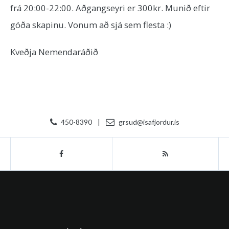
frá 20:00-22:00. Aðgangseyri er 300kr. Munið eftir
góða skapinu. Vonum að sjá sem flesta :)
Kveðja Nemendaráðið
450-8390
|
grsud@isafjordur.is