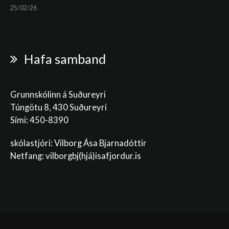
25/02/26
Hafa samband
Grunnskólinn á Suðureyri
Túngötu 8, 430 Suðureyri
Sími: 450-8390
skólastjóri: Vilborg Ása Bjarnadóttir
Netfang: vilborgbj
(hjá)isafjordur.is