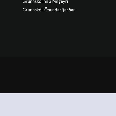
Grunnskólinn á Þingeyri
Grunnskóli Önundarfjarðar