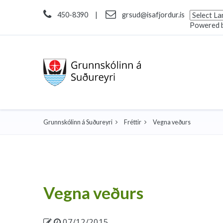
450-8390
|
grsud@isafjordur.is
Powered 
Grunnskólinn á Suðureyri
Fréttir
Vegna veðurs
Vegna veðurs
07/12/2015