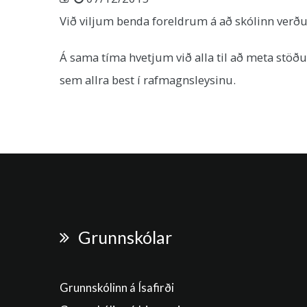
Við viljum benda foreldrum á að skólinn verðu
Á sama tíma hvetjum við alla til að meta stö
sem allra best í rafmagnsleysinu.
Grunnskólar
Grunnskólinn á Ísafirði