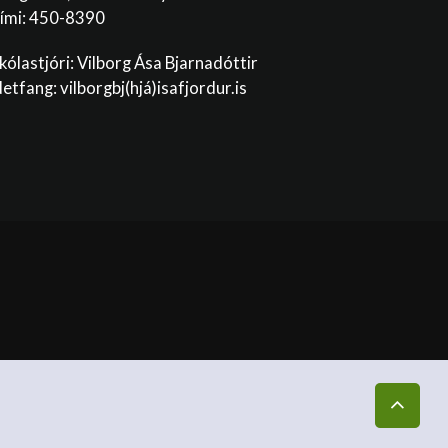
ími: 450-8390
kólastjóri: Vilborg Ása Bjarnadóttir
etfang: vilborgbj
(hjá)isafjordur.is