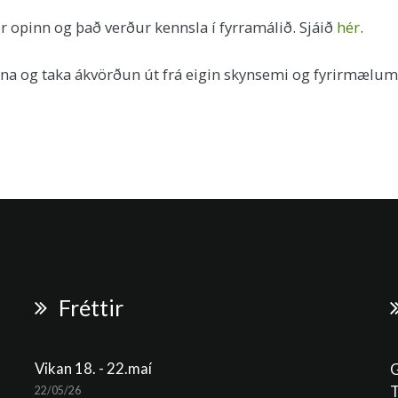
r opinn og það verður kennsla í fyrramálið. Sjáið
hér
.
ðuna og taka ákvörðun út frá eigin skynsemi og fyrirmæl
Fréttir
Vikan 18. - 22.maí
G
T
22/05/26