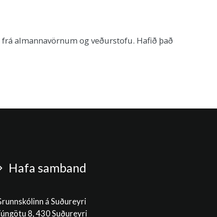
um frá almannavörnum og veðurstofu. Hafið það
Hafa samband
runnskólinn á Suðureyri
úngötu 8, 430 Suðureyri