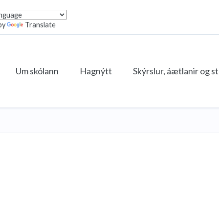
by
Translate
Um skólann
Hagnýtt
Skýrslur, áætlanir og s