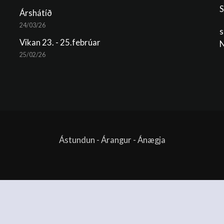
S
Árshátíð
24/03/26
s
Vikan 23. - 25.febrúar
N
25/02/26
Ástundun - Árangur - Ánægja