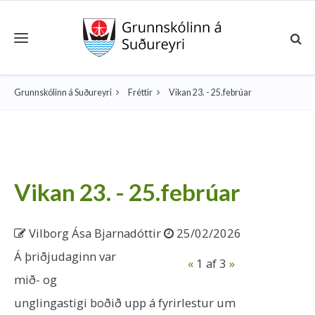
Toggle navigation
Grunnskólinn á Suðureyri
Fréttir
Vikan 23. - 25.febrúar
Vikan 23. - 25.febrúar
Vilborg Ása Bjarnadóttir
25/02/2026
Á þriðjudaginn var
«
1
af 3
»
mið- og
unglingastigi boðið upp á fyrirlestur um