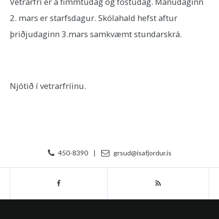
Vetrarfrí er á fimmtudag og föstudag. Mánudaginn
2. mars er starfsdagur. Skólahald hefst aftur
þriðjudaginn 3.mars samkvæmt stundarskrá.
Njótið í vetrarfríinu.
450-8390
|
grsud@isafjordur.is