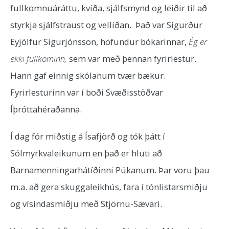
fullkomnuáráttu, kvíða, sjálfsmynd og leiðir til að
styrkja sjálfstraust og vellíðan. Það var Sigurður
Eyjólfur Sigurjónsson, höfundur bókarinnar,
Ég er
ekki fullkominn,
sem var með þennan fyrirlestur.
Hann gaf einnig skólanum tvær bækur.
Fyrirlesturinn var í boði Svæðisstöðvar
Íþróttahéraðanna.
Í dag fór miðstig á Ísafjörð og tók þátt í
Sólmyrkvaleikunum en það er hluti að
Barnamenningarhátíðinni Púkanum. Þar voru þau
m.a. að gera skuggaleikhús, fara í tónlistarsmiðju
og vísindasmiðju með Stjörnu-Sævari.