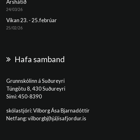
Árshátíð
24/03/26
Vikan 23. - 25.febrúar
25/02/26
Hafa samband
Grunnskólinn á Suðureyri
Túngötu 8, 430 Suðureyri
Sími: 450-8390
skólastjóri: Vilborg Ása Bjarnadóttir
Netfang: vilborgbj
(hjá)isafjordur.is