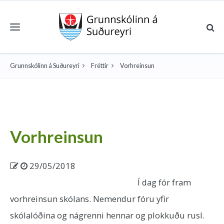
Toggle navigation
Grunnskólinn á Suðureyri
Fréttir
Vorhreinsun
Vorhreinsun
29/05/2018
Í dag fór fram
vorhreinsun skólans. Nemendur fóru yfir
skólalóðina og nágrenni hennar og plokkuðu rusl.