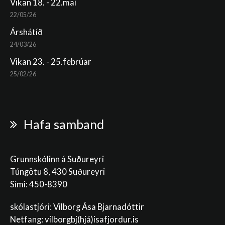
Vikan 18. - 22.maí
22/05/26
Árshátíð
24/03/26
Vikan 23. - 25.febrúar
25/02/26
Hafa samband
Grunnskólinn á Suðureyri
Túngötu 8, 430 Suðureyri
Sími: 450-8390
skólastjóri: Vilborg Ása Bjarnadóttir
Netfang: vilborgbj
(hjá)isafjordur.is