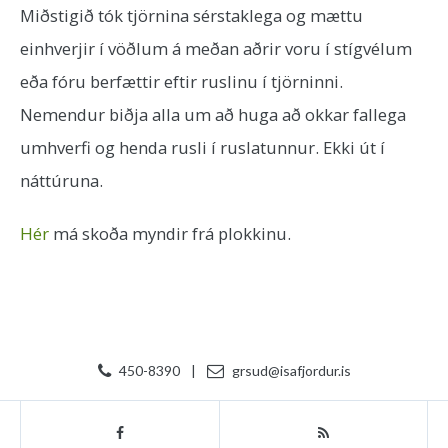
Miðstigið tók tjörnina sérstaklega og mættu
einhverjir í vöðlum á meðan aðrir voru í stígvélum
eða fóru berfættir eftir ruslinu í tjörninni.
Nemendur biðja alla um að huga að okkar fallega
umhverfi og henda rusli í ruslatunnur. Ekki út í
náttúruna.
Hér
má skoða myndir frá plokkinu.
450-8390
|
grsud@isafjordur.is