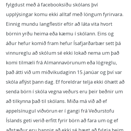
fylgdust með á facebooksíðu skólans því
upplýsingar komu ekki alltaf með löngum fyrirvara.
Einnig mundu langflestir eftir að láta vita hvort
börnin yrðu heima eða kæmu í skólann. Eins og
áður hefur komið fram hefur Ísafjarðarbær sett þá
vinnureglu að skólum sé ekki lokað nema um það
komi tilmæli frá Almannavörunum eða lögreglu,
það átti við um miðvikudaginn 15.janúar og því var
skóla aflýst þann dag. Ef foreldrar telja ekki óhætt að
senda börn í skóla vegna veðurs eru þeir beðnir um
að tilkynna það til skólans. Miða má við að ef
appelsínugul viðvörun er í gangi frá Veðurstofu
Íslands geti verið erfitt fyrir börn að fara um og ef
aðstæður eru þannig að ekki sé hægt að fylgja þeim