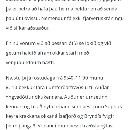
þá er betra að hafa þau heima heldur en að senda
þau út í óvissu. Nemendur fá ekki fjarveruskráningu
við slíkar aðstæður.
En nú vonum við að þessari ótíð sé lokið og við
getum haldið áfram okkar starfi með
venjubundnum hætti.
Næstu þrjá föstudaga frá 9:40-11:00 munu
8.-10.bekkur fara í umferðarfræðslu til Auðar
Yngvadóttur ökukennara. Auður er umsetinn
kennari og til að nýta tímann sem best mun Sophus
keyra krakkana okkar á Ísafjörð og Bryndís fylgir
þeim þangað. Vonandi mun þessi fræðsla nýtast