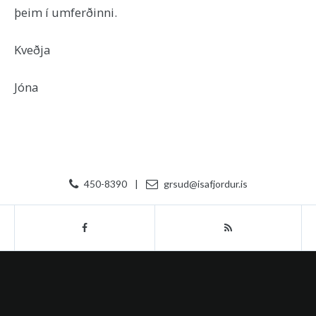
þeim í umferðinni.
Kveðja
Jóna
450-8390
|
grsud@isafjordur.is