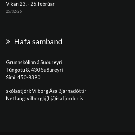
Vikan 23. - 25.febrúar
25/02/26
Hafa samband
Grunnskólinn á Suðureyri
Túngötu 8, 430 Suðureyri
Sími: 450-8390
skólastjóri: Vilborg Ása Bjarnadóttir
Netfang: vilborgbj
(hjá)isafjordur.is