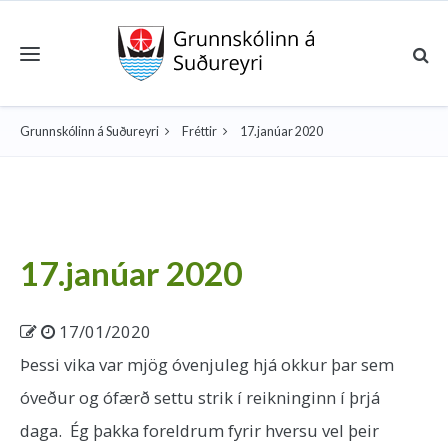
Toggle navigation
Grunnskólinn á Suðureyri
Fréttir
17.janúar 2020
17.janúar 2020
17/01/2020
Þessi vika var mjög óvenjuleg hjá okkur þar sem
óveður og ófærð settu strik í reikninginn í þrjá
daga. Ég þakka foreldrum fyrir hversu vel þeir