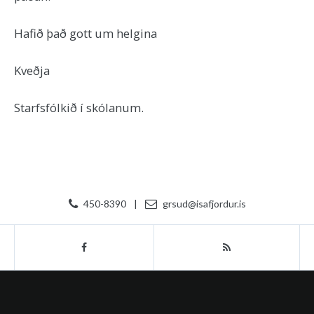
Hafið það gott um helgina
Kveðja
Starfsfólkið í skólanum.
450-8390
|
grsud@isafjordur.is