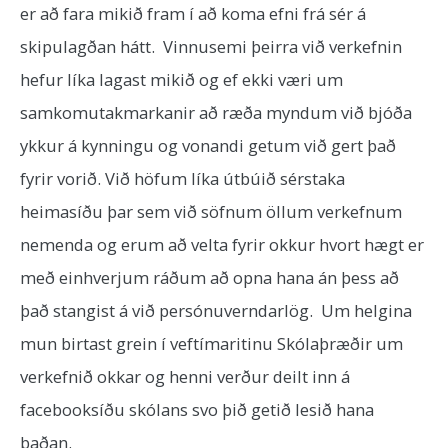
er að fara mikið fram í að koma efni frá sér á
skipulagðan hátt. Vinnusemi þeirra við verkefnin
hefur líka lagast mikið og ef ekki væri um
samkomutakmarkanir að ræða myndum við bjóða
ykkur á kynningu og vonandi getum við gert það
fyrir vorið. Við höfum líka útbúið sérstaka
heimasíðu þar sem við söfnum öllum verkefnum
nemenda og erum að velta fyrir okkur hvort hægt er
með einhverjum ráðum að opna hana án þess að
það stangist á við persónuverndarlög. Um helgina
mun birtast grein í veftímaritinu Skólaþræðir um
verkefnið okkar og henni verður deilt inn á
facebooksíðu skólans svo þið getið lesið hana
þaðan.