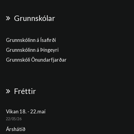
Grunnskólar
Grunnskólinn á Ísafirði
Grunnskólinn á Þingeyri
Grunnskóli Önundarfjarðar
Fréttir
Vikan 18. - 22.maí
22/05/26
Árshátíð