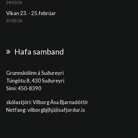
24/03/26
Vikan 23. - 25.febrúar
25/02/26
Hafa samband
Grunnskólinn á Suðureyri
Túngötu 8, 430 Suðureyri
Sími: 450-8390
skólastjóri: Vilborg Ása Bjarnadóttir
Netfang: vilborgbj
(hjá)isafjordur.is