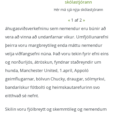
Hér má sjá nýja skólastjórann
«
1
af 2
»
áhugasviðsverkefninu sem nemendur eru búnir að
vera að vinna að undanfarnar vikur. Umfjöllunarefni
þeirra voru margbreytileg enda máttu nemendur
velja viðfangsefni núna. Það voru tekin fyrir efni eins
og norðurljós, átröskun, fyndnar staðreyndir um
hunda, Manchester United, 1.apríl, Appoló
geimflugarnar, bölvun Chucky, draugar, sólmyrkvi,
bandarískur fótbolti og heimskautarefurinn svo
eitthvað sé nefnt.
Skilin voru fjölbreytt og skemmtileg og nemendum