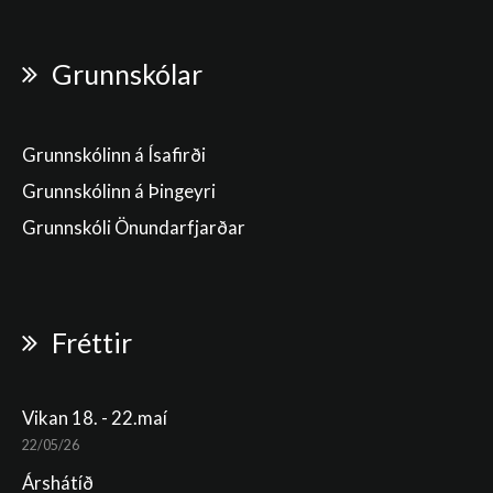
Grunnskólar
Grunnskólinn á Ísafirði
Grunnskólinn á Þingeyri
Grunnskóli Önundarfjarðar
Fréttir
Vikan 18. - 22.maí
22/05/26
Árshátíð