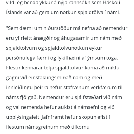
vildi ég benda ykkur á nýja rannsókn sem Háskóli
Íslands var að gera um notkun spjaldtölva í námi.
"Sem dæmi um niðurstöður má nefna að nemendur
eru yfirleitt ánægðir og áhugasamir um nám með
spjaldtölvum og spjaldtölvunotkun eykur
persónulega færni og lykilhæfni af ýmsum toga.
Flestir kennarar telja spjaldtölvur koma að miklu
gagni við einstaklingsmiðað nám og með
innleiðingu þeirra hefur stafrænum verkfærum til
náms fjölgað. Nemendur eru sjálfstæðari við nám
og val nemenda hefur aukist á námsefni og við
upplýsingaleit. Jafnframt hefur sköpun eflst í
flestum námsgreinum með tilkomu