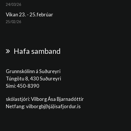
24/03/26
Vikan 23. - 25.febrúar
25/02/26
Hafa samband
Grunnskólinn á Suðureyri
Túngötu 8, 430 Suðureyri
Sími: 450-8390
skólastjóri: Vilborg Ása Bjarnadóttir
Netfang: vilborgbj
(hjá)isafjordur.is