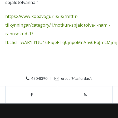
spjaldtölvanna."
https://www.kopavogur.is/is/frettir-
tilkynningar/category/1/notkun-spjaldtolva-i-nami-
rannsokud-1?
fbclid=IwAR1iI1tU16RiqePTq0jnpoMnAnv6RbJmcMjm
450-8390
|
grsud@isafjordur.is