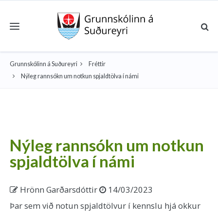
Toggle navigation
Grunnskólinn á Suðureyri
Fréttir
Nýleg rannsókn um notkun spjaldtölva í námi
Nýleg rannsókn um notkun
spjaldtölva í námi
Hrönn Garðarsdóttir
14/03/2023
Þar sem við notun spjaldtölvur í kennslu hjá okkur