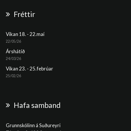
Fréttir
Vikan 18. - 22.maí
22/05/26
Árshátíð
24/03/26
Vikan 23. - 25.febrúar
25/02/26
Hafa samband
Grunnskólinn á Suðureyri