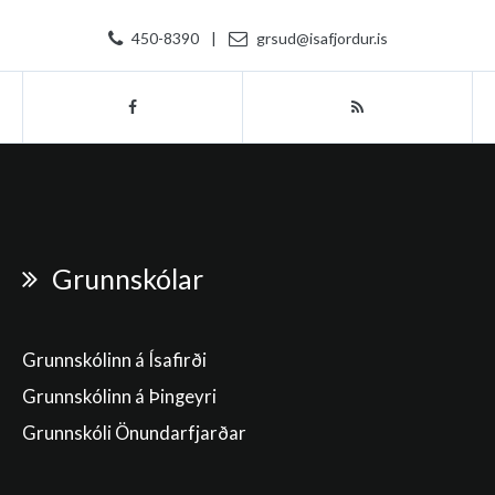
450-8390
|
grsud@isafjordur.is
Grunnskólar
Grunnskólinn á Ísafirði
Grunnskólinn á Þingeyri
Grunnskóli Önundarfjarðar