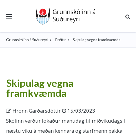
Toggle navigation
Grunnskólinn á Suðureyri
Fréttir
Skipulag vegna framkvæmda
Skipulag vegna
framkvæmda
Hrönn Garðarsdóttir
15/03/2023
Skólinn verður lokaður mánudag til miðvikudags í
næstu viku á meðan kennara og starfmenn pakka