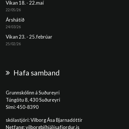
Vikan 18. - 22.maí
22/05/26
Árshátíð
24/03/26
Vikan 23. - 25.febrúar
25/02/26
Hafa samband
Grunnskólinn á Suðureyri
Túngötu 8, 430 Suðureyri
Sími: 450-8390
skólastjóri: Vilborg Ása Bjarnadóttir
Netfang: vilborgbj
(hjá)isafjordur.is