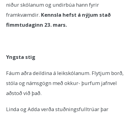
niður skólanum og undirbúa hann fyrir
framkvæmdir.
Kennsla hefst á nýjum stað
fimmtudaginn 23. mars.
Yngsta stig
Fáum aðra deildina á leikskólanum. Flytjum borð,
stóla og námsgögn með okkur- þurfum jafnvel
aðstoð við það.
Linda og Adda verða stuðningsfulltrúar þar