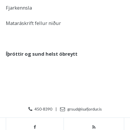
Fjarkennsla
Mataráskrift fellur niður
Íþróttir og sund helst óbreytt
450-8390
|
grsud@isafjordur.is