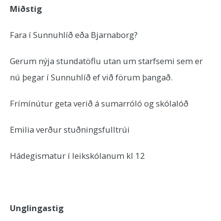
Miðstig
Fara í Sunnuhlíð eða Bjarnaborg?
Gerum nýja stundatöflu utan um starfsemi sem er
nú þegar í Sunnuhlíð ef við förum þangað.
Frímínútur geta verið á sumarróló og skólalóð
Emilia verður stuðningsfulltrúi
Hádegismatur í leikskólanum kl 12
Unglingastig