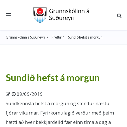
Toggle navigation
Grunnskólinn á Suðureyri
Fréttir
Sundið hefst á morgun
Sundið hefst á morgun
09/09/2019
Sundkennsla hefst á morgun og stendur næstu
fjórar vikurnar. Fyrirkomulagið verður með þeim
hætti að hver bekkjardeild fær einn tíma á dag á