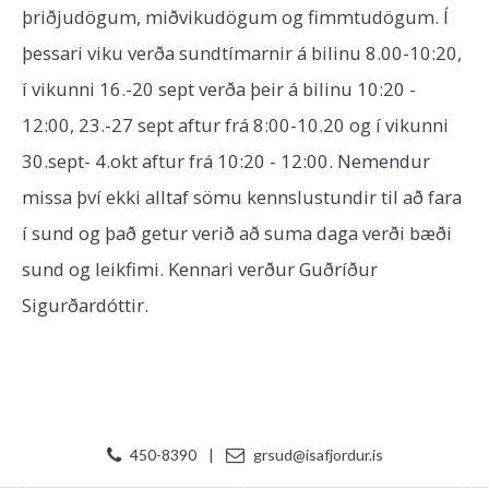
þriðjudögum, miðvikudögum og fimmtudögum. Í
þessari viku verða sundtímarnir á bilinu 8.00-10:20,
í vikunni 16.-20 sept verða þeir á bilinu 10:20 -
12:00, 23.-27 sept aftur frá 8:00-10.20 og í vikunni
30.sept- 4.okt aftur frá 10:20 - 12:00. Nemendur
missa því ekki alltaf sömu kennslustundir til að fara
í sund og það getur verið að suma daga verði bæði
sund og leikfimi. Kennari verður Guðríður
Sigurðardóttir.
450-8390
|
grsud@isafjordur.is