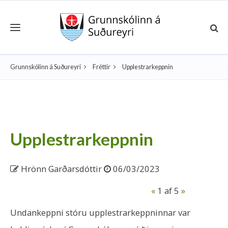
Toggle navigation
Grunnskólinn á Suðureyri
Fréttir
Upplestrarkeppnin
Upplestrarkeppnin
Hrönn Garðarsdóttir
06/03/2023
«
1
af 5
»
Undankeppni stóru upplestrarkeppninnar var