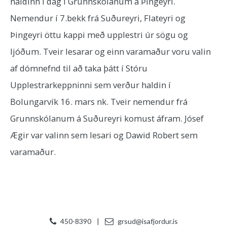
haldinn í dag í Grunnskólanum á Þingeyri.
Nemendur í 7.bekk frá Suðureyri, Flateyri og
Þingeyri öttu kappi með upplestri úr sögu og
ljóðum. Tveir lesarar og einn varamaður voru valin
af dómnefnd til að taka þátt í Stóru
Upplestrarkeppninni sem verður haldin í
Bolungarvík 16. mars nk. Tveir nemendur frá
Grunnskólanum á Suðureyri komust áfram. Jósef
Ægir var valinn sem lesari og Dawid Robert sem
varamaður.
450-8390
|
grsud@isafjordur.is