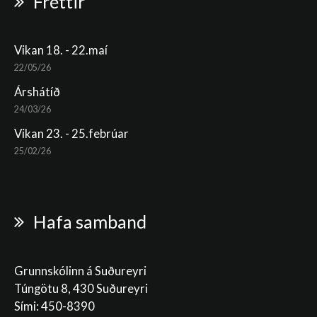
Fréttir
Vikan 18. - 22.maí
22/05/26
Árshátíð
24/03/26
Vikan 23. - 25.febrúar
25/02/26
Hafa samband
Grunnskólinn á Suðureyri
Túngötu 8, 430 Suðureyri
Sími: 450-8390