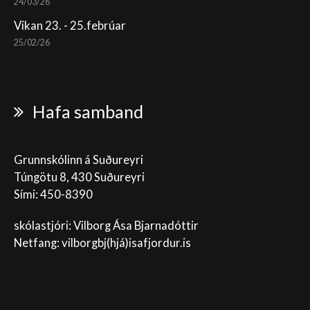
24/03/26
Vikan 23. - 25.febrúar
25/02/26
Hafa samband
Grunnskólinn á Suðureyri
Túngötu 8, 430 Suðureyri
Sími: 450-8390
skólastjóri: Vilborg Ása Bjarnadóttir
Netfang: vilborgbj
(hjá)isafjordur.is