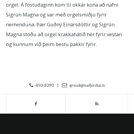
orgel. Á föstudaginn kom til okkar kona að nafni
Sigrún Magna og var með orgelsmiðju fyrir
nemenduna. Þær Guðný Einarsdóttir og Sigrún
Magna stóðu að orgel krakkahátíð hér fyrir vestan
og kunnum við þeim bestu þakkir fyrir.
450-8390
|
grsud@isafjordur.is