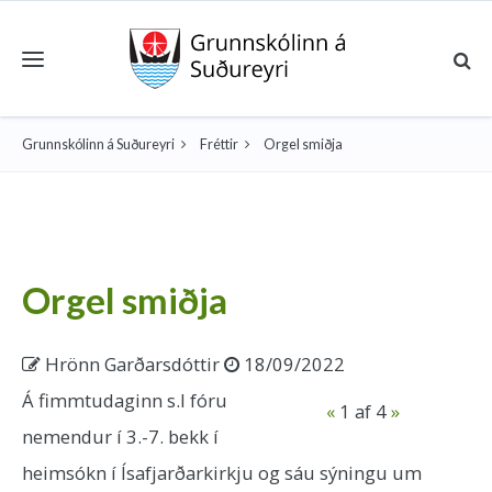
Toggle navigation
Grunnskólinn á Suðureyri
Fréttir
Orgel smiðja
Orgel smiðja
Hrönn Garðarsdóttir
18/09/2022
Á fimmtudaginn s.l fóru
«
1
af 4
»
nemendur í 3.-7. bekk í
heimsókn í Ísafjarðarkirkju og sáu sýningu um