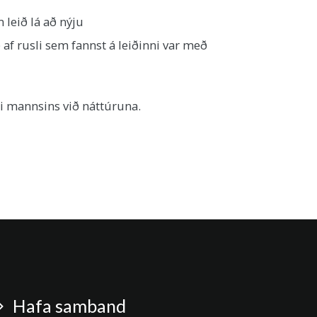
leið lá að nýju
f rusli sem fannst á leiðinni var með
i mannsins við náttúruna.
Hafa samband