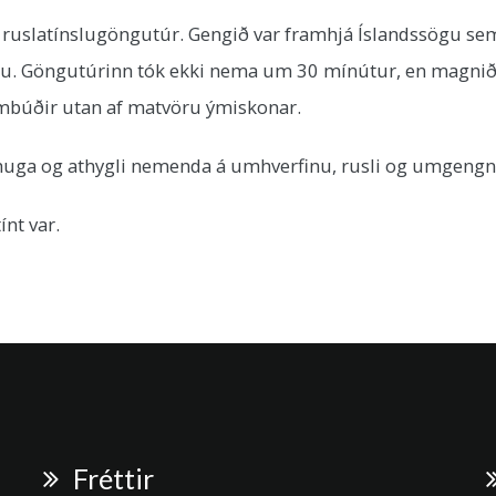
ruslatínslugöngutúr. Gengið var framhjá Íslandssögu sem 
tu. Göngutúrinn tók ekki nema um 30 mínútur, en magnið a
mbúðir utan af matvöru ýmiskonar.
uga og athygli nemenda á umhverfinu, rusli og umgengn
ínt var.
Fréttir