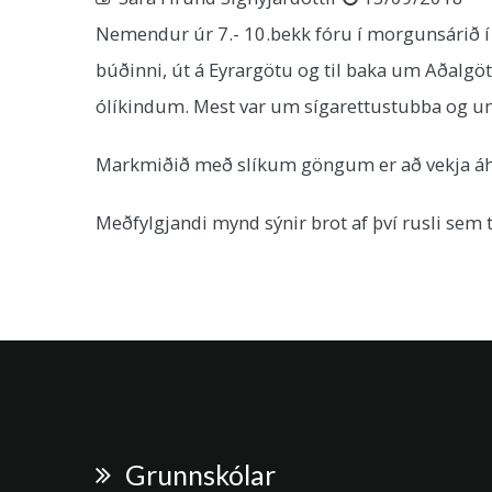
Nemendur úr 7.- 10.bekk fóru í morgunsárið í 
búðinni, út á Eyrargötu og til baka um Aðalgö
ólíkindum. Mest var um sígarettustubba og u
Markmiðið með slíkum göngum er að vekja áh
Meðfylgjandi mynd sýnir brot af því rusli sem t
Grunnskólar