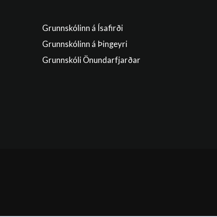
Grunnskólinn á Ísafirði
Grunnskólinn á Þingeyri
Grunnskóli Önundarfjarðar