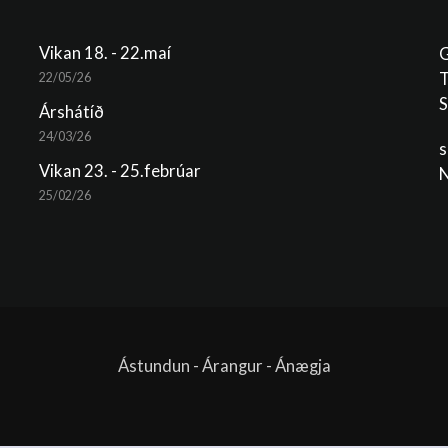
Vikan 18. - 22.maí
G
T
22/05/26
S
Árshátíð
24/03/26
s
Vikan 23. - 25.febrúar
N
25/02/26
Ástundun - Árangur - Ánægja