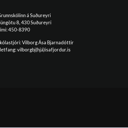
runnskólinn á Suðureyri
úngötu 8, 430 Suðureyri
ími: 450-8390
kólastjóri: Vilborg Ása Bjarnadóttir
etfang: vilborgbj
(hjá)isafjordur.is