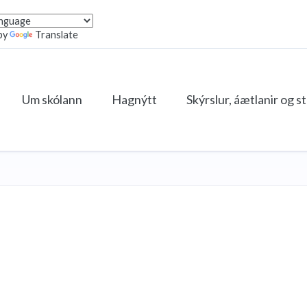
by
Translate
Um skólann
Hagnýtt
Skýrslur, áætlanir og s