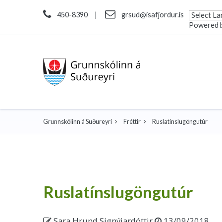
450-8390
|
grsud@isafjordur.is
Powered 
Grunnskólinn á Suðureyri
Fréttir
Ruslatínslugöngutúr
Ruslatínslugöngutúr
Sara Hrund Signýjardóttir
13/09/2018