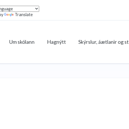
by
Translate
Um skólann
Hagnýtt
Skýrslur, áætlanir og s