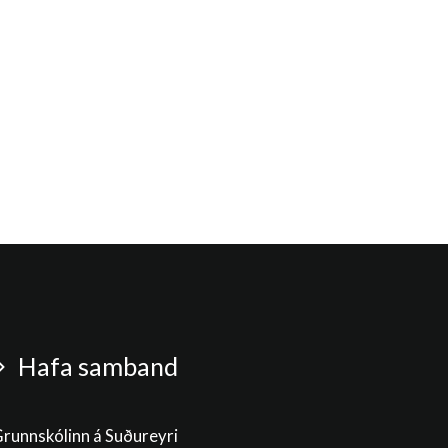
Hafa samband
runnskólinn á Suðureyri