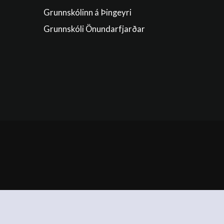
Grunnskólinn á Þingeyri
Grunnskóli Önundarfjarðar