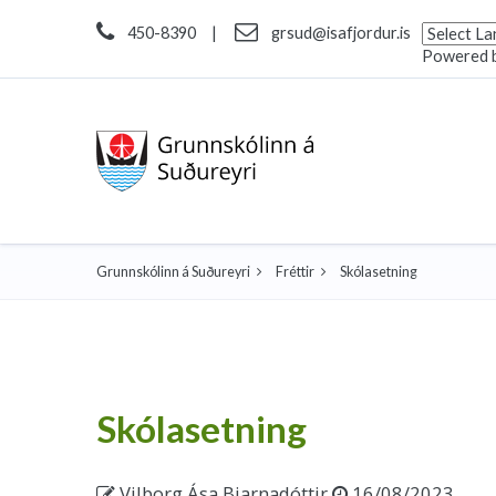
450-8390
|
grsud@isafjordur.is
Powered 
Grunnskólinn á Suðureyri
Fréttir
Skólasetning
Skólasetning
Vilborg Ása Bjarnadóttir
16/08/2023