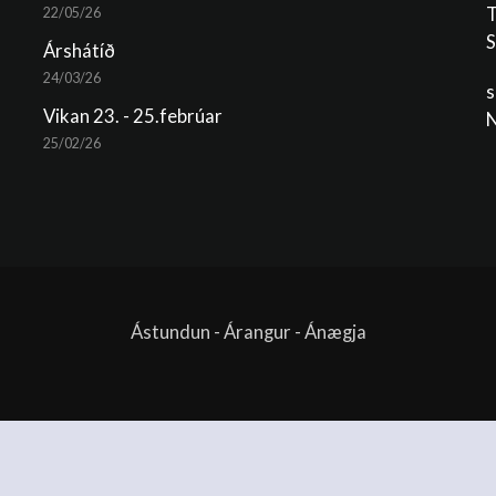
T
22/05/26
S
Árshátíð
24/03/26
s
Vikan 23. - 25.febrúar
N
25/02/26
Ástundun - Árangur - Ánægja