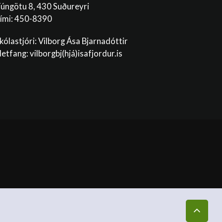
úngötu 8, 430 Suðureyri
ími: 450-8390
kólastjóri: Vilborg Ása Bjarnadóttir
etfang: vilborgbj
(hjá)isafjordur.is