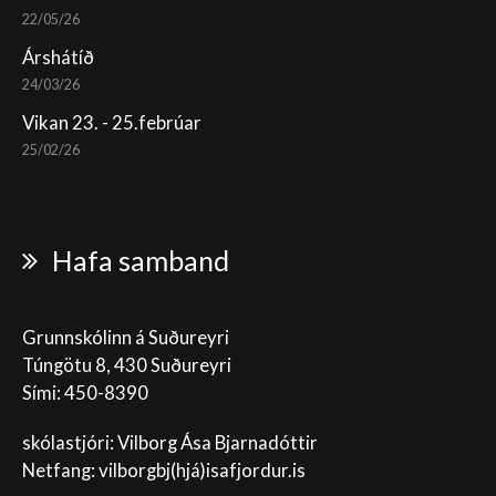
22/05/26
Árshátíð
24/03/26
Vikan 23. - 25.febrúar
25/02/26
Hafa samband
Grunnskólinn á Suðureyri
Túngötu 8, 430 Suðureyri
Sími: 450-8390
skólastjóri: Vilborg Ása Bjarnadóttir
Netfang: vilborgbj
(hjá)isafjordur.is