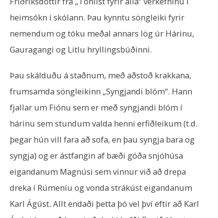
Friðriksdóttir frá „Tónlist fyrir alla“ verkefninu í
heimsókn í skólann. Þau kynntu söngleiki fyrir
nemendum og tóku meðal annars lög úr Hárinu,
Gauragangi og Litlu hryllingsbúðinni.
Þau skálduðu á staðnum, með aðstoð krakkana,
frumsamda söngleikinn „Syngjandi blóm“. Hann
fjallar um Fiónu sem er með syngjandi blóm í
hárinu sem stundum valda henni erfiðleikum (t.d.
þegar hún vill fara að sofa, en þau syngja bara og
syngja) og er ástfangin af bæði góða snjóhúsa
eigandanum Magnúsi sem vinnur við að drepa
dreka í Rúmeníu og vonda strákúst eigandanum
Karl Ágúst. Allt endaði þetta þó vel því eftir að Karl