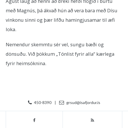
Ágúst laug að henni að dreki hefði flogið í burtu
með Magnús, þá ákvað hún að vera bara með Dísu
vinkonu sinni og þær lifðu hamingjusamar til æfi
loka.
Nemendur skemmtu sér vel, sungu bæði og
dönsuðu. Við þökkum „Tónlist fyrir alla“ kærlega
fyrir heimsóknina.
450-8390
|
grsud@isafjordur.is