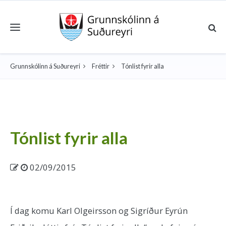
Toggle navigation
Grunnskólinn á Suðureyri
Fréttir
Tónlist fyrir alla
Tónlist fyrir alla
02/09/2015
Í dag komu Karl Olgeirsson og Sigríður Eyrún