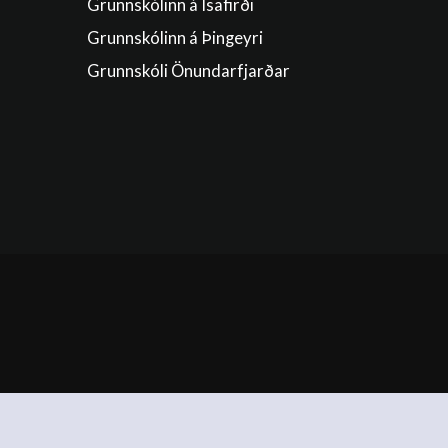
Grunnskólinn á Ísafirði
Grunnskólinn á Þingeyri
Grunnskóli Önundarfjarðar