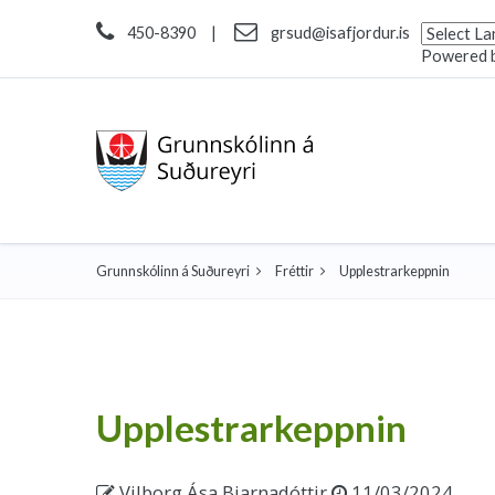
450-8390
|
grsud@isafjordur.is
Powered 
Grunnskólinn á Suðureyri
Fréttir
Upplestrarkeppnin
Upplestrarkeppnin
Vilborg Ása Bjarnadóttir
11/03/2024