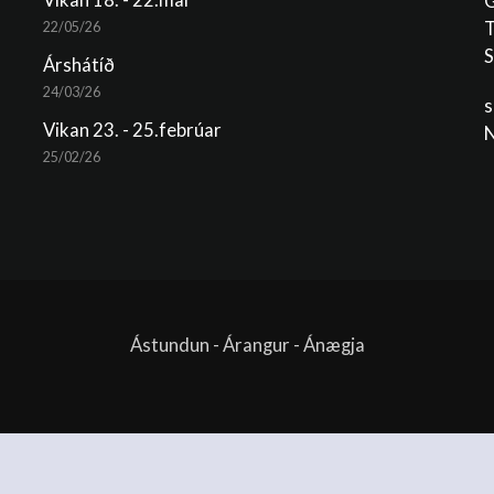
Vikan 18. - 22.maí
G
T
22/05/26
S
Árshátíð
24/03/26
s
Vikan 23. - 25.febrúar
N
25/02/26
Ástundun - Árangur - Ánægja