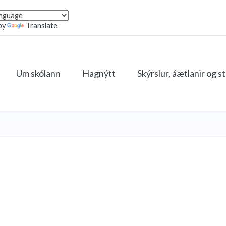
by
Translate
Um skólann
Hagnýtt
Skýrslur, áætlanir og s