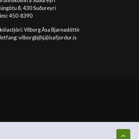
runnskólinn á Suðureyri
úngötu 8, 430 Suðureyri
ími: 450-8390
kólastjóri: Vilborg Ása Bjarnadóttir
etfang: vilborgbj
(hjá)isafjordur.is