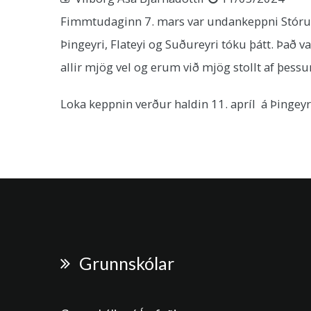
Fimmtudaginn 7. mars var undankeppni Stóru u
Þingeyri, Flateyi og Suðureyri tóku þátt. Það v
allir mjög vel og erum við mjög stollt af þessu
Loka keppnin verður haldin 11. apríl á Þingeyr
Grunnskólar