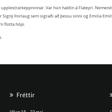
pplestrarkeppninnar. Var hún haldin á Flateyri. Nemend
ar Signý Þorlaug sem sigraði að þessu sinni og Emilía Emil
m flotta hópi.
i.
Fréttir