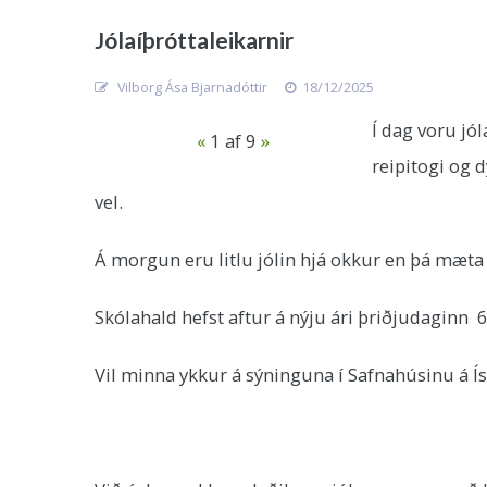
Jólaíþróttaleikarnir
Vilborg Ása Bjarnadóttir
18/12/2025
Í dag voru jól
«
1
af 9
»
reipitogi og 
vel.
Á morgun eru litlu jólin hjá okkur en þá mæta
Skólahald hefst aftur á nýju ári þriðjudaginn 6
Vil minna ykkur á sýninguna í Safnahúsinu á Ís