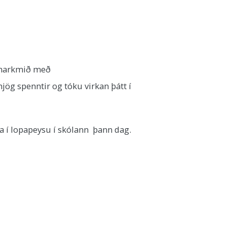
n markmið með
jög spenntir og tóku virkan þátt í
 í lopapeysu í skólann þann dag.