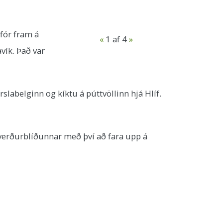
 fór fram á
«
1
af 4
»
vík. Það var
labelginn og kíktu á púttvöllinn hjá Hlíf.
u verðurblíðunnar með því að fara upp á