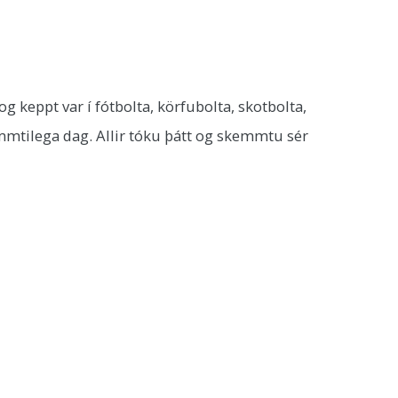
og keppt var í fótbolta, körfubolta, skotbolta,
mmtilega dag. Allir tóku þátt og skemmtu sér