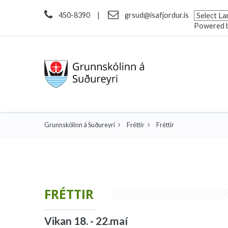
450-8390
|
grsud@isafjordur.is
Powered 
Grunnskólinn á Suðureyri
Fréttir
Fréttir
FRÉTTIR
Vikan 18. - 22.maí