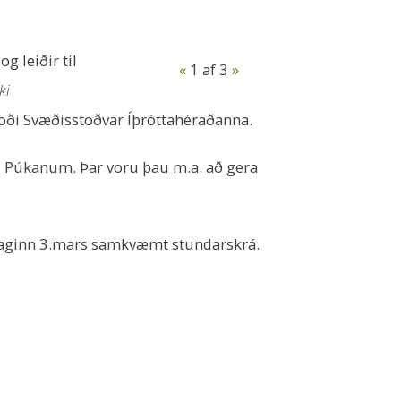
g leiðir til
«
1
af 3
»
ki
boði Svæðisstöðvar Íþróttahéraðanna.
ni Púkanum. Þar voru þau m.a. að gera
judaginn 3.mars samkvæmt stundarskrá.