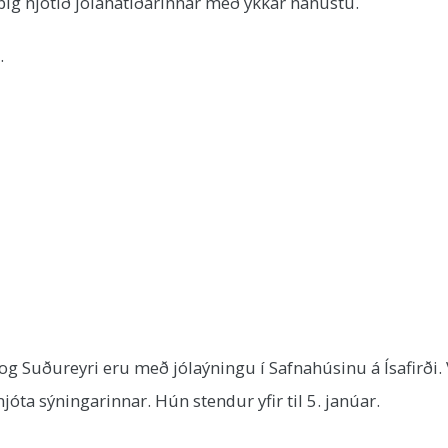
þig njótið jólahátíðarinnar með ykkar nánustu.
a.
g Suðureyri eru með jólaýningu í Safnahúsinu á Ísafirði. 
a sýningarinnar. Hún stendur yfir til 5. janúar.