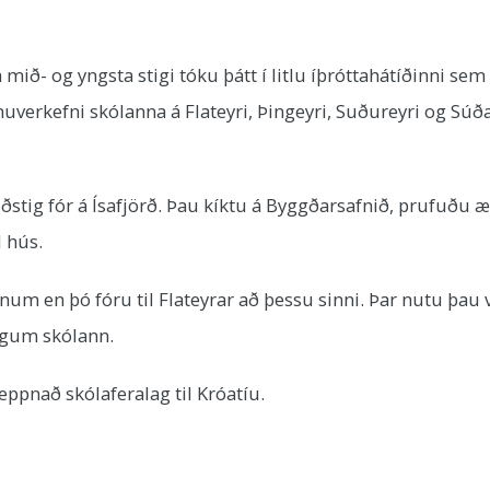
mið- og yngsta stigi tóku þátt í litlu íþróttahátíðinni sem
nuverkefni skólanna á Flateyri, Þingeyri, Suðureyri og Súða
tig fór á Ísafjörð. Þau kíktu á Byggðarsafnið, prufuðu ærs
l hús.
lanum en þó fóru til Flateyrar að þessu sinni. Þar nutu þa
ingum skólann.
eppnað skólaferalag til Króatíu.