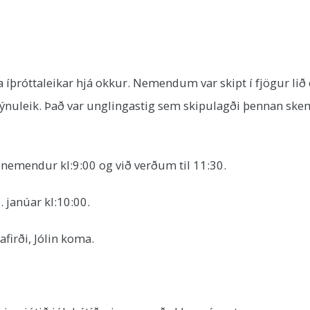
a íþróttaleikar hjá okkur. Nemendum var skipt í fjögur lið 
dýnuleik. Það var unglingastig sem skipulagði þennan ske
 nemendur kl:9:00 og við verðum til 11:30.
. janúar kl:10:00.
afirði, Jólin koma.