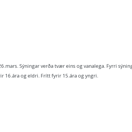
mars. Sýningar verða tvær eins og vanalega. Fyrri sýning
r 16.ára og eldri. Frítt fyrir 15.ára og yngri.