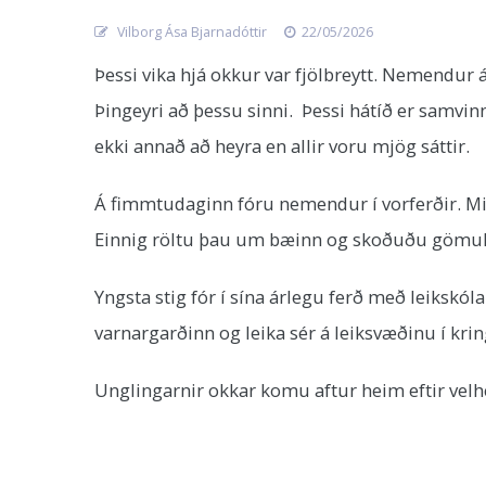
Vilborg Ása Bjarnadóttir
22/05/2026
Þessi vika hjá okkur var fjölbreytt. Nemendur á 
Þingeyri að þessu sinni. Þessi hátíð er samvin
ekki annað að heyra en allir voru mjög sáttir.
Á fimmtudaginn fóru nemendur í vorferðir. Miðs
Einnig röltu þau um bæinn og skoðuðu gömu
Yngsta stig fór í sína árlegu ferð með leikskó
varnargarðinn og leika sér á leiksvæðinu í kr
Unglingarnir okkar komu aftur heim eftir velh