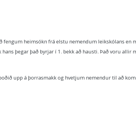
ri. Við fengum heimsókn frá elstu nemendum leikskólans e
hans þegar það byrjar í 1. bekk að hausti. Það voru allir m
 boðið upp á þorrasmakk og hvetjum nemendur til að koma