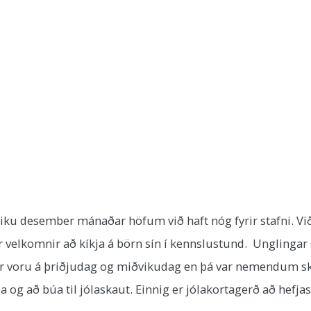
viku desember mánaðar höfum við haft nóg fyrir stafni. 
r velkomnir að kíkja á börn sín í kennslustund. Unglingar s
ar voru á þriðjudag og miðvikudag en þá var nemendum ski
 og að búa til jólaskaut. Einnig er jólakortagerð að hefjas