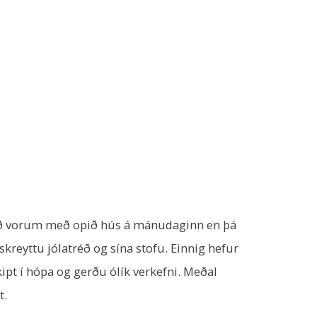
Við vorum með opið hús á mánudaginn en þá
kreyttu jólatréð og sína stofu. Einnig hefur
pt í hópa og gerðu ólík verkefni. Meðal
t.