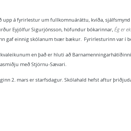
 upp á fyrirlestur um fullkomnuáráttu, kvíða, sjálfsmynd o
igurður Eyjólfur Sigurjónsson, höfundur bókarinnar,
Ég er ek
nn gaf einnig skólanum tvær bækur. Fyrirlesturinn var í 
lmyrkvaleikunum en það er hluti að Barnamenningarhátíðin
ndasmiðju með Stjörnu-Sævari.
ginn 2. mars er starfsdagur. Skólahald hefst aftur þrið