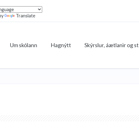
by
Translate
Um skólann
Hagnýtt
Skýrslur, áætlanir og s