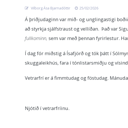
Vilborg Ása Bjarnadóttir
25/02/2026
Á þriðjudaginn var mið- og unglingastigi boðið
að styrkja sjálfstraust og vellíðan. Það var S
fullkominn,
sem var með þennan fyrirlestur. Ha
Í dag fór miðstig á Ísafjörð og tók þátt í Só
skuggaleikhús, fara í tónlistarsmiðju og vísi
Vetrarfrí er á fimmtudag og föstudag. Mánuda
Njótið í vetrarfríinu.