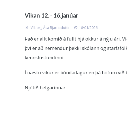
Vikan 12. - 16.janúar
Vilborg Ása Bjarnadóttir
16/01/2026
Það er allt komið á fullt hjá okkur á nýju á
því er að nemendur þekki skólann og starfsfólk 
kennslustundinni.
Í næstu vikur er bóndadagur en þá höfum við
Njótið helgarinnar.