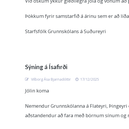
Við óskum ykkur gleðilegra jóla og vonum að 
Þökkum fyrir samstarfið á árinu sem er að líð
Starfsfólk Grunnskólans á Suðureyri
Sýning á Ísafirði
Vilborg Ása Bjarnadóttir
17/12/2025
Jólin koma
Nemendur Grunnskólanna á Flateyri, Þingeyri o
aðstandendur að fara með börnum sínum og njót