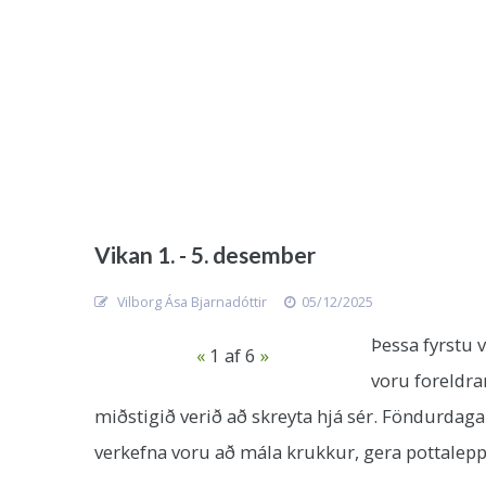
Vikan 1. - 5. desember
Vilborg Ása Bjarnadóttir
05/12/2025
Þessa fyrstu 
«
1
af 6
»
voru foreldra
miðstigið verið að skreyta hjá sér. Föndurdag
verkefna voru að mála krukkur, gera pottaleppa