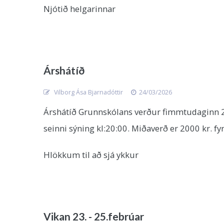
Njótið helgarinnar
Árshátíð
Vilborg Ása Bjarnadóttir
24/03/2026
Árshátíð Grunnskólans verður fimmtudaginn 26.
seinni sýning kl:20:00. Miðaverð er 2000 kr. fyri
Hlökkum til að sjá ykkur
Vikan 23. - 25.febrúar